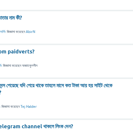
তার নাম কী?
র্সিং
জিজ্ঞাসা
করেছেন
AbirN
om paidverts?
িং
জিজ্ঞাসা
করেছেন
অজ্ঞাতকুলশীল
স পেয়েছে যদি পেয়ে থাকে তাহলে মাসে কত টাকা আয় হয় সাইট থেকে
?
ং
জিজ্ঞাসা
করেছেন
Tej Halder
telegram channel থাকলে লিংক দেন?