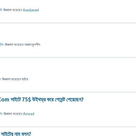
িং
জিজ্ঞাসা
করেছেন
Asadjasad
ন্সিং
জিজ্ঞাসা
করেছেন
অজ্ঞাতকুলশীল
িং
জিজ্ঞাসা
করেছেন
মাহিম
 সাইটে 75$ উইথড্র করে পেমেন্ট পেয়েছেন?
সিং
জিজ্ঞাসা
করেছেন
Amzad
সাইটের নাম বলুন?