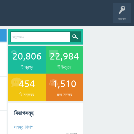
প্রবেশ
20,806
22,984
টি প্রশ্ন
টি উত্তর
454
1,510
টি মন্তব্য
জন সদস্য
বিভাগসমূহ
সমস্ত বিভাগ