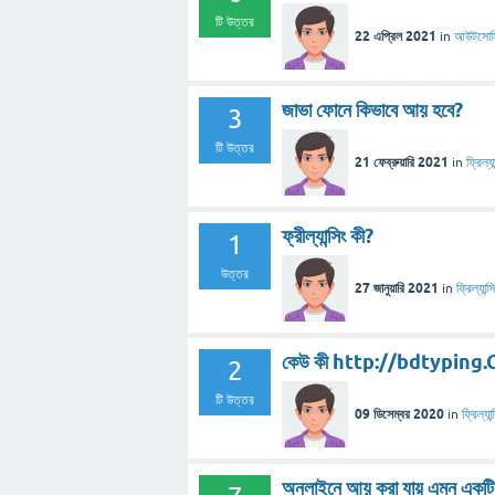
টি উত্তর
22 এপ্রিল 2021
in
আউটসোর্স
জাভা ফোনে কিভাবে আয় হবে?
3
টি উত্তর
21 ফেব্রুয়ারি 2021
in
ফ্রিল্যা
ফ্রীল্যান্সিং কী?
1
উত্তর
27 জানুয়ারি 2021
in
ফ্রিল্যান্স
কেউ কী http://bdtyping.Com
2
টি উত্তর
09 ডিসেম্বর 2020
in
ফ্রিল্যান্
অনলাইনে আয় করা যায় এমন একটি 