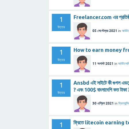
Freelancer.com এর প্রতিষ্ঠা
1
উত্তর
05 সেপ্টেম্বর 2021
in
আউটসো
How to earn money fr
1
উত্তর
11 অগাস্ট 2021
in
আউটসোর্স
Ansbd এই সাইটে কী গুগল এডসেন্
1
? এবং 100$ বাংলাদেশি কত টাকা 
উত্তর
30 এপ্রিল 2021
in
ফ্রিল্যান্সি
ফ্রিতে litecoin earning 
1