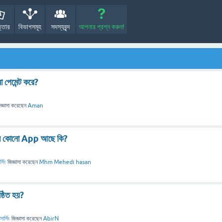
্তোর
বিভাগসমূহ
সদস্যবৃন্দ
আপনার প্রশ্ন করুন!
েমেন্ট করে?
জ্ঞাসা
করেছেন
Aman
রকম কোনো App আছে কি?
সিং
জিজ্ঞাসা
করেছেন
Mhm Mehedi hasan
ঠিত হয়?
র্সিং
জিজ্ঞাসা
করেছেন
AbirN