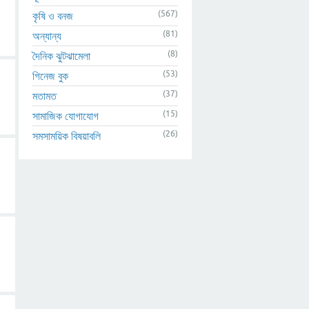
(567)
কৃষি ও বনজ
(81)
অন্যান্য
(8)
দৈনিক ঝুটঝামেলা
(53)
গিনেজ বুক
(37)
মতামত
(15)
সামাজিক যোগাযোগ
(26)
সমসাময়িক বিষয়াবলি