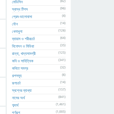
(82)
মেডিসিন
(96)
স্বাস্থ টিপস
(4)
প্রেম-ভালোবাসা
(14)
যৌন
(126)
খেলাধুলা
(64)
ব্যায়াম ও শরীরচর্চা
(35)
বিনোদন ও মিডিয়া
(125)
রান্না, খাদ্যসামগ্রী
(341)
কবি ও সাহিত্যিক
(32)
কবিতা সমগ্র
(6)
গল্পসমূহ
(14)
রূপচর্চা
(157)
স্বপ্নের ব্যাখ্যা
(841)
নামের অর্থ
(1,461)
শব্দার্থ
(1,005)
পূর্ণরূপ