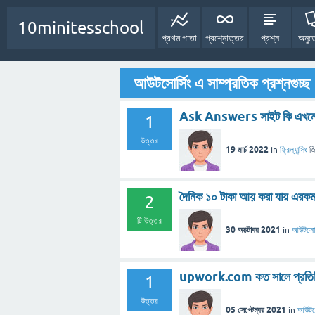
10minitesschool
প্রথম পাতা
প্রশ্নোত্তর
প্রশ্ন
অনুত
আউটসোর্সিং এ সাম্প্রতিক প্রশ্নগুচ্ছ
Ask Answers সাইট কি এখনো প
1
উত্তর
19 মার্চ 2022
in
ফ্রিল্যান্সিং
জি
দৈনিক ১০ টাকা আয় করা যায় এ
2
টি উত্তর
30 অক্টোবর 2021
in
আউটসোর্
upwork.com কত সালে প্রতিষ্
1
উত্তর
05 সেপ্টেম্বর 2021
in
আউটসো