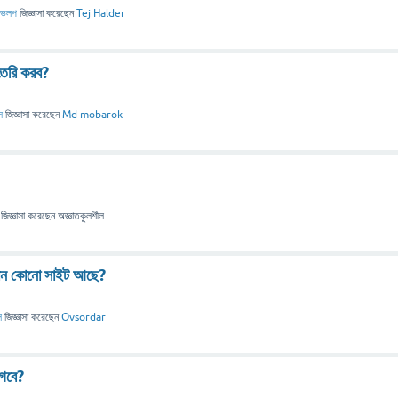
ভেলপ
জিজ্ঞাসা
করেছেন
Tej Halder
তৈরি করব?
স
জিজ্ঞাসা
করেছেন
Md mobarok
জিজ্ঞাসা
করেছেন
অজ্ঞাতকুলশীল
এমন কোনো সাইট আছে?
ল
জিজ্ঞাসা
করেছেন
Ovsordar
াগবে?