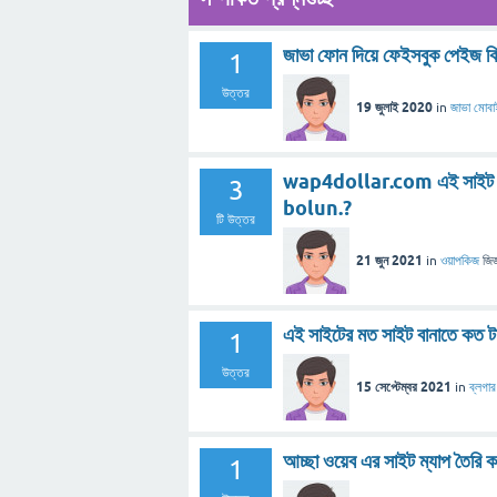
জাভা ফোন দিয়ে ফেইসবুক পেইজ ক
1
উত্তর
19 জুলাই 2020
in
জাভা মোব
wap4dollar.com এই সাইট
3
bolun.?
টি উত্তর
21 জুন 2021
in
ওয়াপকিজ
জিজ
এই সাইটের মত সাইট বানাতে কত ট
1
উত্তর
15 সেপ্টেম্বর 2021
in
ব্লগার
আচ্ছা ওয়েব এর সাইট ম্যাপ তৈরি ক
1