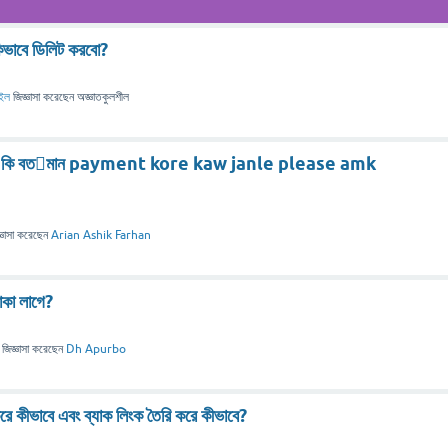
িভাবে ডিলিট করবো?
াইল
জিজ্ঞাসা
করেছেন
অজ্ঞাতকুলশীল
 কি বতমান payment kore kaw janle please amk
্ঞাসা
করেছেন
Arian Ashik Farhan
াকা লাগে?
জিজ্ঞাসা
করেছেন
Dh Apurbo
রে কীভাবে এবং ব্যাক লিংক তৈরি করে কীভাবে?