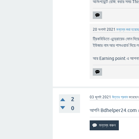
আর্নংপয়েন্টে রেজি: করার সময়
20 অগাস্ট 2021
মন্তব্য করা হয়েছ
ট্রিকবিডিতে এন্ড্রোয়েড ফোন দি
ইউজার নাম আর পাসওয়ার্ড দিয়ে
আর Earning point এ আপনার আই
03 জুলাই 2021
উত্তর প্রদান
করেছে
2
0
আপনি Bdhelper24.com থে