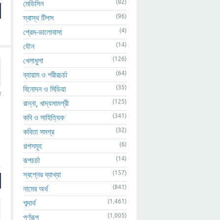
(82)
মেডিসিন
(96)
স্বাস্থ টিপস
(4)
প্রেম-ভালোবাসা
(14)
যৌন
(126)
খেলাধুলা
(64)
ব্যায়াম ও শরীরচর্চা
(35)
বিনোদন ও মিডিয়া
ট
(125)
রান্না, খাদ্যসামগ্রী
(341)
কবি ও সাহিত্যিক
(32)
কবিতা সমগ্র
(6)
গল্পসমূহ
(14)
রূপচর্চা
(157)
স্বপ্নের ব্যাখ্যা
(841)
নামের অর্থ
(1,461)
শব্দার্থ
(1,005)
পূর্ণরূপ