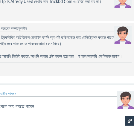
 This Ip Is Alredy Used দেখায় আর Trickbd.Com এ রেজি: করা যায় না।
ে
করেছেন
অজ্ঞাতকুলশীল
য়ে ট্রিকবিডির অরিজিনাল মোবাইল ভার্ষন অ্যাপটি ডাউনলোড করে রেজিষ্ট্রেশন করতে পারবেন।তারপর
 লগইন করে কাজ করতে পারবেন জাভা ফোন দিয়ে।
পি ডিটেক্ট করছে, আপনি আবার চেষ্টা করুন হয়ে যাবে। না হলে সরাসরি এডমিনকে জানান।
ন
তারীফ আহমদ
কে আয় করতে পারেন