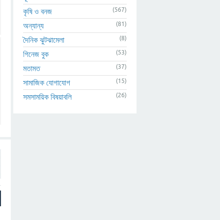
(567)
কৃষি ও বনজ
(81)
অন্যান্য
(8)
দৈনিক ঝুটঝামেলা
(53)
গিনেজ বুক
(37)
মতামত
(15)
সামাজিক যোগাযোগ
(26)
সমসাময়িক বিষয়াবলি