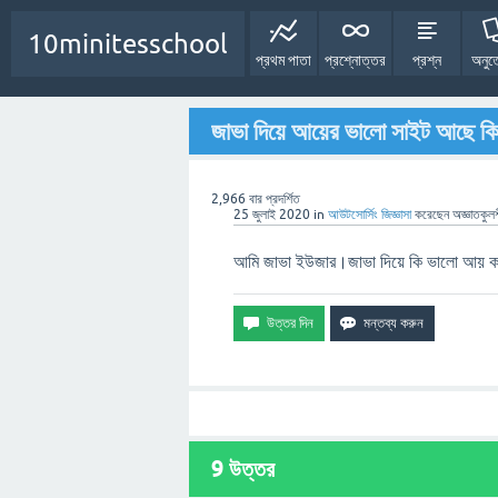
10minitesschool
প্রথম পাতা
প্রশ্নোত্তর
প্রশ্ন
অনুত
জাভা দিয়ে আয়ের ভালো সাইট আছে ক
2,966
বার প্রদর্শিত
25 জুলাই 2020
in
আউটসোর্সিং
জিজ্ঞাসা
করেছেন
অজ্ঞাতকুল
আমি জাভা ইউজার।জাভা দিয়ে কি ভালো আয় কর
9
উত্তর