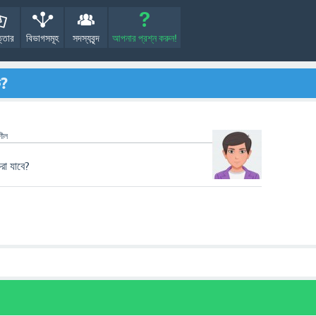
্তোর
বিভাগসমূহ
সদস্যবৃন্দ
আপনার প্রশ্ন করুন!
ি?
শীল
া যাবে?