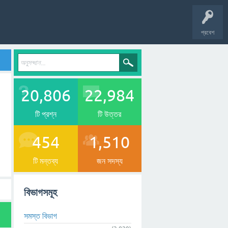
প্রবেশ
20,806
22,984
টি প্রশ্ন
টি উত্তর
454
1,510
টি মন্তব্য
জন সদস্য
বিভাগসমূহ
সমস্ত বিভাগ