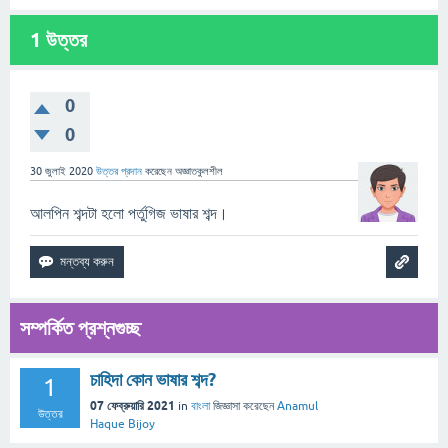
1
উত্তর
0
0
30 জুলাই 2020
উত্তর প্রদান
করেছেন
অজ্ঞাতকুলশীল
আলপিন শব্দটা হলো পর্তুগিজ ভাষার শব্দ।
সম্পর্কিত প্রশ্নগুচ্ছ
চাহিদা কোন ভাষার শব্দ?
1
07 ফেব্রুয়ারি 2021
in
বাংলা
জিজ্ঞাসা
করেছেন
Anamul
উত্তর
Haque Bijoy