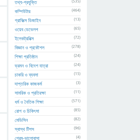
(535)
তথ্য-প্রযুক্তি
(464)
কম্পিউটার
(13)
গ্রাফিক্স ডিজাইন
(65)
ওয়েব ডেভেলপ
(72)
ইলেকট্রনিক্স
(278)
বিজ্ঞান ও প্রকৌশল
(24)
শিক্ষা প্রতিষ্ঠান
(24)
ভ্রমন ও বিদেশ যাত্রা
(15)
চাকরি ও ব্যবসা
(3)
দাপ্তরিক কাজকর্ম
(11)
সামরিক ও প্রতিরক্ষা
(571)
ধর্ম ও নৈতিক শিক্ষা
(85)
রোগ ও চিকিৎসা
(82)
মেডিসিন
(96)
স্বাস্থ টিপস
(4)
প্রেম-ভালোবাসা