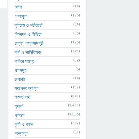
(14)
যৌন
(126)
খেলাধুলা
(64)
ব্যায়াম ও শরীরচর্চা
(35)
বিনোদন ও মিডিয়া
(125)
রান্না, খাদ্যসামগ্রী
(341)
কবি ও সাহিত্যিক
(32)
কবিতা সমগ্র
(6)
গল্পসমূহ
(14)
রূপচর্চা
(157)
স্বপ্নের ব্যাখ্যা
(841)
নামের অর্থ
(1,461)
শব্দার্থ
(1,005)
পূর্ণরূপ
(567)
কৃষি ও বনজ
(81)
অন্যান্য