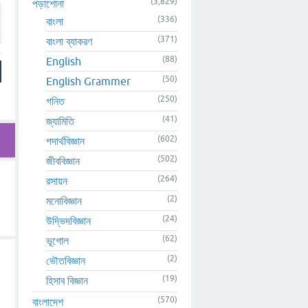
(3,829)
পড়াশোনা
(336)
বাংলা
(371)
বাংলা ব্যাকরণ
(88)
English
(50)
English Grammer
(250)
গনিত
(41)
জ্যামিতি
(602)
পদার্থবিজ্ঞান
(502)
জীববিজ্ঞান
(264)
রসায়ন
(2)
মনোবিজ্ঞান
(24)
উদ্ভিদবিজ্ঞান
(62)
ভূগোল
(2)
ভৌতবিজ্ঞান
(19)
হিসাব বিজ্ঞান
(570)
বাংলাদেশ