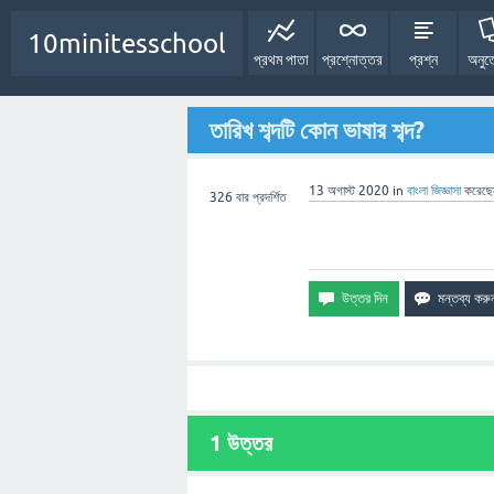
10minitesschool
প্রথম পাতা
প্রশ্নোত্তর
প্রশ্ন
অনুত
তারিখ শব্দটি কোন ভাষার শব্দ?
13 অগাস্ট 2020
in
বাংলা
জিজ্ঞাসা
করেছ
326
বার প্রদর্শিত
1
উত্তর