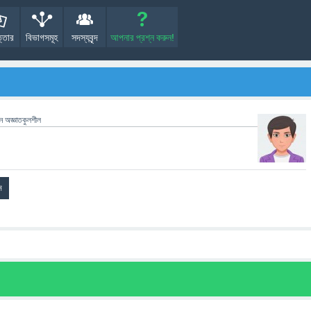
্তোর
বিভাগসমূহ
সদস্যবৃন্দ
আপনার প্রশ্ন করুন!
েন
অজ্ঞাতকুলশীল