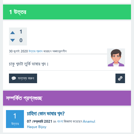
1
উত্তর
1
0
30 জুলাই 2020
উত্তর প্রদান
করেছেন
অজ্ঞাতকুলশীল
চাকু শব্দটা তুর্কি ভাষার শব্দ।
সম্পর্কিত প্রশ্নগুচ্ছ
চাহিদা কোন ভাষার শব্দ?
1
07 ফেব্রুয়ারি 2021
in
বাংলা
জিজ্ঞাসা
করেছেন
Anamul
উত্তর
Haque Bijoy