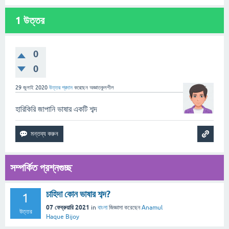
1
উত্তর
0
0
29 জুলাই 2020
উত্তর প্রদান
করেছেন
অজ্ঞাতকুলশীল
হারিকিরি জাপানি ভাষার একটি শব্দ
সম্পর্কিত প্রশ্নগুচ্ছ
চাহিদা কোন ভাষার শব্দ?
1
07 ফেব্রুয়ারি 2021
in
বাংলা
জিজ্ঞাসা
করেছেন
Anamul
উত্তর
Haque Bijoy