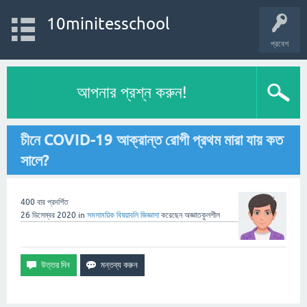
10minitesschool
প্রবেশ
আপনার প্রশ্ন করুন!
চীনে COVID-19 আক্রান্ত রোগী প্রথম মারা যায় কত
সালে?
400
বার প্রদর্শিত
26 ডিসেম্বর 2020
in
সমসাময়িক বিষয়াবলি
জিজ্ঞাসা
করেছেন
অজ্ঞাতকুলশীল