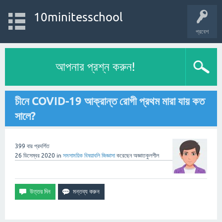
10minitesschool
প্রবেশ
আপনার প্রশ্ন করুন!
চীনে COVID-19 আক্রান্ত রোগী প্রথম মারা যায় কত
সালে?
399
বার প্রদর্শিত
26 ডিসেম্বর 2020
in
সমসাময়িক বিষয়াবলি
জিজ্ঞাসা
করেছেন
অজ্ঞাতকুলশীল