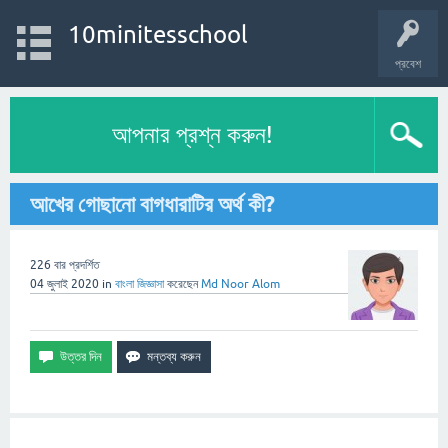
10minitesschool
প্রবেশ
আপনার প্রশ্ন করুন!
আখের গোছানো বাগধারাটির অর্থ কী?
226
বার প্রদর্শিত
04 জুলাই 2020
in
বাংলা
জিজ্ঞাসা
করেছেন
Md Noor Alom