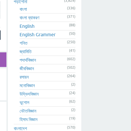
(3,829)
পড়াশোনা
(336)
বাংলা
(371)
বাংলা ব্যাকরণ
(88)
English
(50)
English Grammer
(250)
গনিত
(41)
জ্যামিতি
(602)
পদার্থবিজ্ঞান
(502)
জীববিজ্ঞান
(264)
রসায়ন
(2)
মনোবিজ্ঞান
(24)
উদ্ভিদবিজ্ঞান
(62)
ভূগোল
(2)
ভৌতবিজ্ঞান
(19)
হিসাব বিজ্ঞান
(570)
বাংলাদেশ