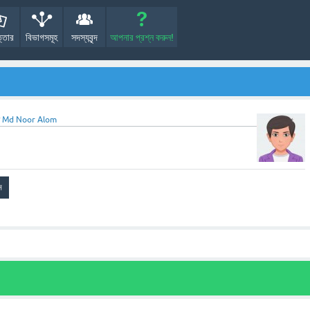
্তোর
বিভাগসমূহ
সদস্যবৃন্দ
আপনার প্রশ্ন করুন!
ন
Md Noor Alom