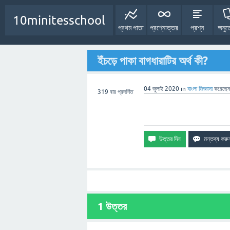
10minitesschool
প্রথম পাতা
প্রশ্নোত্তর
প্রশ্ন
অনুত
ইঁচড়ে পাকা বাগধারাটির অর্থ কী?
04 জুলাই 2020
in
বাংলা
জিজ্ঞাসা
করেছে
319
বার প্রদর্শিত
1
উত্তর