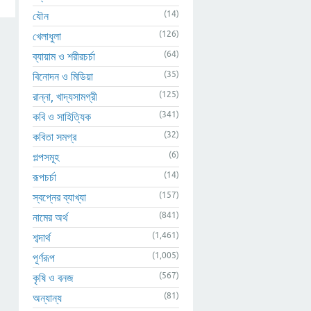
(14)
যৌন
(126)
খেলাধুলা
(64)
ব্যায়াম ও শরীরচর্চা
(35)
বিনোদন ও মিডিয়া
(125)
রান্না, খাদ্যসামগ্রী
(341)
কবি ও সাহিত্যিক
(32)
কবিতা সমগ্র
(6)
গল্পসমূহ
(14)
রূপচর্চা
(157)
স্বপ্নের ব্যাখ্যা
(841)
নামের অর্থ
(1,461)
শব্দার্থ
(1,005)
পূর্ণরূপ
(567)
কৃষি ও বনজ
(81)
অন্যান্য