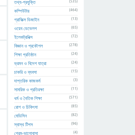
(535)
তথ্য-প্রযুক্তি
(464)
কম্পিউটার
(13)
গ্রাফিক্স ডিজাইন
(65)
ওয়েব ডেভেলপ
(72)
ইলেকট্রনিক্স
(278)
বিজ্ঞান ও প্রকৌশল
(24)
শিক্ষা প্রতিষ্ঠান
(24)
ভ্রমন ও বিদেশ যাত্রা
(15)
চাকরি ও ব্যবসা
(3)
দাপ্তরিক কাজকর্ম
(11)
সামরিক ও প্রতিরক্ষা
(571)
ধর্ম ও নৈতিক শিক্ষা
(85)
রোগ ও চিকিৎসা
(82)
মেডিসিন
(96)
স্বাস্থ টিপস
(4)
প্রেম-ভালোবাসা