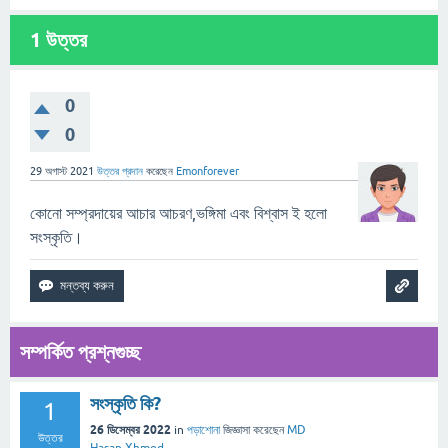
1
উত্তর
0
0
29 অগাস্ট 2021
উত্তর প্রদান
করেছেন
Emonforever
কোনো সম্প্রদায়ের আচার আচরণ,ভঙ্গিমা এবং বিশ্বাস ই হলো
সংস্কৃতি।
সম্পর্কিত প্রশ্নগুচ্ছ
সংস্কৃতি কি?
1
26 ডিসেম্বর 2022
in
পড়াশোনা
জিজ্ঞাসা
করেছেন
MD
উত্তর