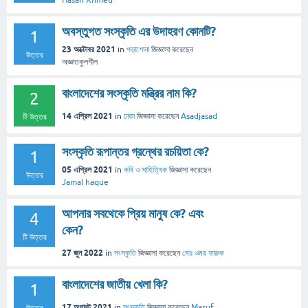
Hasan Xhmed
অবস্তুগত সংস্কৃতি এর উদাহরণ কোনটি?
1
23 অক্টোবর 2021
in
পড়াশোনা
জিজ্ঞাসা
করেছেন
উত্তর
অজ্ঞাতকুলশীল
বাংলাদেশের সংস্কৃতি মন্ত্রির নাম কি?
2
14 এপ্রিল 2021
in
ঢাকা
জিজ্ঞাসা
করেছেন
Asadjasad
টি উত্তর
সংস্কৃতি রূপান্তর গ্রন্থের রচয়িতা কে?
1
05 এপ্রিল 2021
in
কবি ও সাহিত্যিক
জিজ্ঞাসা
করেছেন
উত্তর
Jamal haque
আপনার সবথেকে প্রিয় মানুষ কে? এবং
4
কেন?
টি উত্তর
27 জুন 2022
in
সংস্কৃতি
জিজ্ঞাসা
করেছেন
মোঃ ওমর ফারুক
বাংলাদেশের জাতীয় খেলা কি?
1
17 অগাস্ট 2021
in
সংস্কৃতি
জিজ্ঞাসা
করেছেন
Maruf
উত্তর