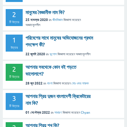
মানুষের বৈজ্ঞানীক নাম কি?
2
25 নভেম্বর 2020
in
জীববিজ্ঞান
জিজ্ঞাসা
করেছেন
টি উত্তর
অজ্ঞাতকুলশীল
পরিবেশের সাথে মানুষের অভিযোজনের প্রথম
1
পদক্ষেপ কী?
উত্তর
22 জুলাই 2020
in
ভূগোল
জিজ্ঞাসা
করেছেন
অজ্ঞাতকুলশীল
আপনার সবথেকে কোন বই পড়তে
2
ভালোলাগে?
টি উত্তর
28 জুন 2022
in
বাংলা
জিজ্ঞাসা
করেছেন
মোঃ ওমর ফারুক
আপনার প্রিয় দুজন বাংলাদেশী ক্রিকেটারের
3
নাম কি?
টি উত্তর
01 সেপ্টেম্বর 2022
in
সাধারণ
জিজ্ঞাসা
করেছেন
Chyan
আপনার প্রিয় শখ কি?