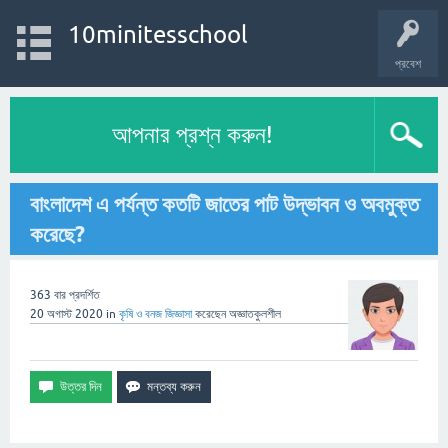
10minitesschool
প্রবেশ
আপনার প্রশ্ন করুন!
বাংলাদেশ এ পর্যন্ত কতটি জাতের পাট উদ্ভাবন ও অবমুক্ত
করেছে?
363
বার প্রদর্শিত
20 অগাস্ট 2020
in
কৃষি ও বনজ
জিজ্ঞাসা
করেছেন
অজ্ঞাতকুলশীল