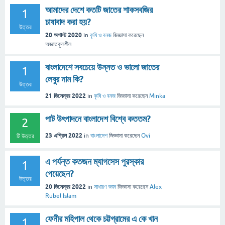
আমাদের দেশে কতটি জাতের শাকসবজির
1
চাষাবাদ করা হয়?
উত্তর
20 অগাস্ট 2020
in
কৃষি ও বনজ
জিজ্ঞাসা
করেছেন
অজ্ঞাতকুলশীল
বাংলাদেশে সবচেয়ে উন্নত ও ভালো জাতের
1
লেবুর নাম কি?
উত্তর
21 ডিসেম্বর 2022
in
কৃষি ও বনজ
জিজ্ঞাসা
করেছেন
Minka
পাট উৎপাদনে বাংলাদেশ বিশ্বে কততম?
2
23 এপ্রিল 2022
in
বাংলাদেশ
জিজ্ঞাসা
করেছেন
Ovi
টি উত্তর
এ পর্যন্ত কতজন ম্যাগসেস পুরস্কার
1
পেয়েছেন?
উত্তর
20 ডিসেম্বর 2022
in
সাধারণ জ্ঞান
জিজ্ঞাসা
করেছেন
Alex
Rubel Islam
ফেনীর মহিপাল থেকে চট্টগ্রামের এ কে খান
1