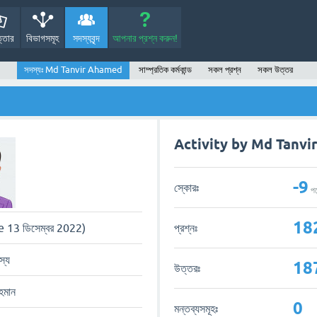
্তোর
বিভাগসমূহ
সদস্যবৃন্দ
আপনার প্রশ্ন করুন!
সদস্যঃ Md Tanvir Ahamed
সাম্প্রতিক কর্মকান্ড
সকল প্রশ্ন
সকল উত্তর
Activity by Md Tanv
-9
স্কোরঃ
পয়
18
প্রশ্নঃ
e 13 ডিসেম্বর 2022)
স্য
18
উত্তরঃ
হমান
0
মন্তব্যসমূহঃ