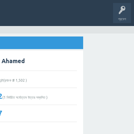
প্রবেশ
ir Ahamed
েন্ট(র‌্যাংক #
1,502
)
2
(
1
নির্বাচিত সর্বোত্তম উত্তর সম্বলিত )
7