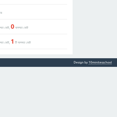
তর
0
ম্মত ভোট,
অসম্মত ভোট
1
ম্মত ভোট,
টি অসম্মত ভোট
Design by
10minitesschool