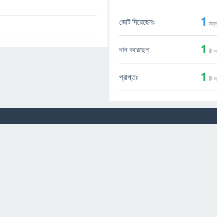
1
ভোট দিয়েছেনঃ
উত্
1
দান করেছেন:
টি স
1
প্রাপ্তঃ
টি স