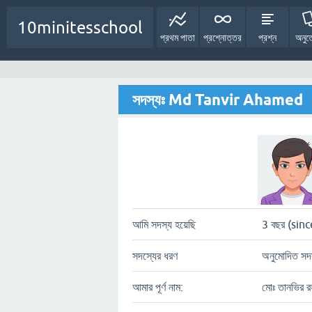
10minitesschool
প্রথম পাতা
প্রশ্নোত্তর
প্রশ্ন
অনুত
সদস্যঃ Md Tanvir Ahamed
আমি সদস্য হয়েছি
3 বছর (sinc
সদস্যের ধরণ
অনুমোদিত সদ
আমার পূর্ণ নাম:
মোঃ তানভির র