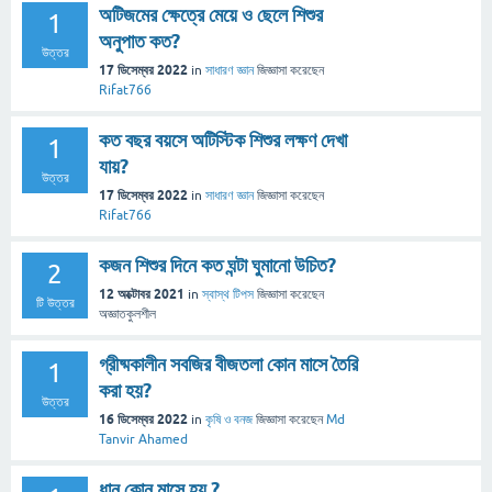
অটিজমের ক্ষেত্রে মেয়ে ও ছেলে শিশুর
1
অনুপাত কত?
উত্তর
17 ডিসেম্বর 2022
in
সাধারণ জ্ঞান
জিজ্ঞাসা
করেছেন
Rifat766
কত বছর বয়সে অটিস্টিক শিশুর লক্ষণ দেখা
1
যায়?
উত্তর
17 ডিসেম্বর 2022
in
সাধারণ জ্ঞান
জিজ্ঞাসা
করেছেন
Rifat766
কজন শিশুর দিনে কত ঘন্টা ঘুমানো উচিত?
2
12 অক্টোবর 2021
in
স্বাস্থ টিপস
জিজ্ঞাসা
করেছেন
টি উত্তর
অজ্ঞাতকুলশীল
গ্রীষ্মকালীন সবজির বীজতলা কোন মাসে তৈরি
1
করা হয়?
উত্তর
16 ডিসেম্বর 2022
in
কৃষি ও বনজ
জিজ্ঞাসা
করেছেন
Md
Tanvir Ahamed
ধান কোন মাসে হয় ?