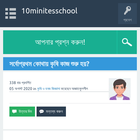
10minitesschool
প্রবেশ
আপনার প্রশ্ন করুন!
সর্বোপ্রথম কোথায় কৃষি কাজ শুরু হয়?
338
বার প্রদর্শিত
05 অগাস্ট 2020
in
কৃষি ও বনজ
জিজ্ঞাসা
করেছেন
অজ্ঞাতকুলশীল