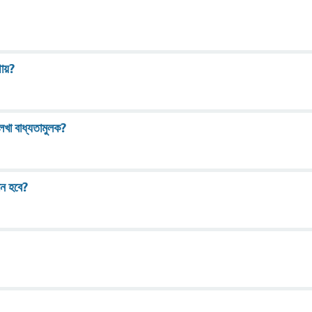
থায়?
েখা বাধ্যতামুলক?
 হবে?