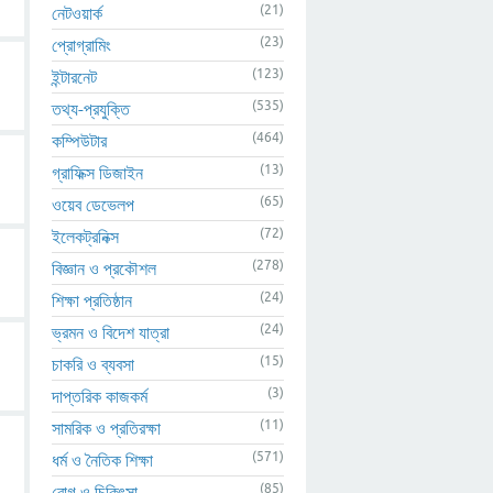
(21)
নেটওয়ার্ক
(23)
প্রোগ্রামিং
(123)
ইন্টারনেট
(535)
তথ্য-প্রযুক্তি
(464)
কম্পিউটার
(13)
গ্রাফিক্স ডিজাইন
(65)
ওয়েব ডেভেলপ
(72)
ইলেকট্রনিক্স
(278)
বিজ্ঞান ও প্রকৌশল
(24)
শিক্ষা প্রতিষ্ঠান
(24)
ভ্রমন ও বিদেশ যাত্রা
(15)
চাকরি ও ব্যবসা
(3)
দাপ্তরিক কাজকর্ম
(11)
সামরিক ও প্রতিরক্ষা
(571)
ধর্ম ও নৈতিক শিক্ষা
(85)
রোগ ও চিকিৎসা