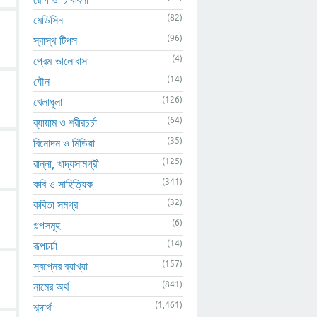
(82)
মেডিসিন
(96)
স্বাস্থ টিপস
(4)
প্রেম-ভালোবাসা
(14)
যৌন
(126)
খেলাধুলা
(64)
ব্যায়াম ও শরীরচর্চা
(35)
বিনোদন ও মিডিয়া
(125)
রান্না, খাদ্যসামগ্রী
(341)
কবি ও সাহিত্যিক
(32)
কবিতা সমগ্র
(6)
গল্পসমূহ
(14)
রূপচর্চা
(157)
স্বপ্নের ব্যাখ্যা
(841)
নামের অর্থ
(1,461)
শব্দার্থ