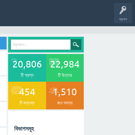
প্রবেশ
20,806
22,984
টি প্রশ্ন
টি উত্তর
454
1,510
টি মন্তব্য
জন সদস্য
বিভাগসমূহ