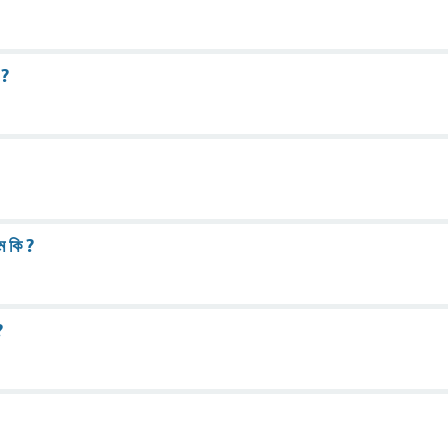
 ?
ম কি ?
?