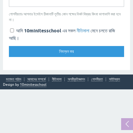
গোপনীয়তাঃ আপনার ইমেইল ঠিকানাটি তৃতীয় কোন পক্ষের নিকট বিক্রয় কিংবা ভাগাভাগি করা হবে
না।
আমি
10minitesschool
এর সকল
নীতিমালা
মেনে চলতে রাজি
আছি।
মতামত পাঠান
আমাদের সম্পর্কে
নীতিমালা
অস্বীকৃতিজ্ঞাপন
গোপনীয়তা
সাইটম্যাপ
Design by
10minitesschool