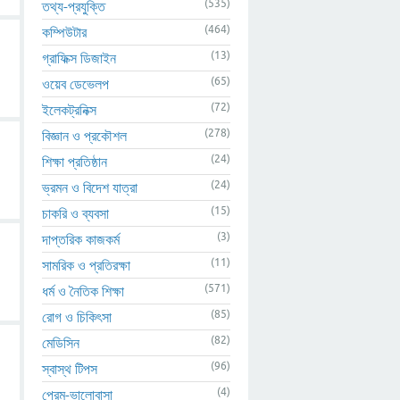
(535)
তথ্য-প্রযুক্তি
(464)
কম্পিউটার
(13)
গ্রাফিক্স ডিজাইন
(65)
ওয়েব ডেভেলপ
(72)
ইলেকট্রনিক্স
(278)
বিজ্ঞান ও প্রকৌশল
(24)
শিক্ষা প্রতিষ্ঠান
(24)
ভ্রমন ও বিদেশ যাত্রা
(15)
চাকরি ও ব্যবসা
(3)
দাপ্তরিক কাজকর্ম
(11)
সামরিক ও প্রতিরক্ষা
(571)
ধর্ম ও নৈতিক শিক্ষা
(85)
রোগ ও চিকিৎসা
(82)
মেডিসিন
(96)
স্বাস্থ টিপস
(4)
প্রেম-ভালোবাসা