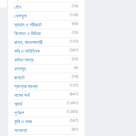
(14)
যৌন
(126)
খেলাধুলা
(64)
ব্যায়াম ও শরীরচর্চা
(35)
বিনোদন ও মিডিয়া
(125)
রান্না, খাদ্যসামগ্রী
(341)
কবি ও সাহিত্যিক
(32)
কবিতা সমগ্র
(6)
গল্পসমূহ
(14)
রূপচর্চা
(157)
স্বপ্নের ব্যাখ্যা
(841)
নামের অর্থ
(1,461)
শব্দার্থ
(1,005)
পূর্ণরূপ
(567)
কৃষি ও বনজ
(81)
অন্যান্য