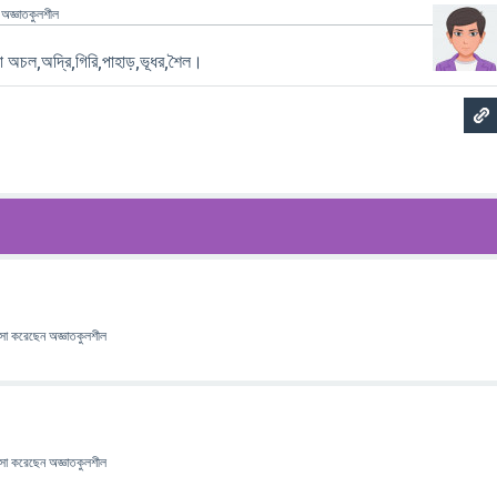
ন
অজ্ঞাতকুলশীল
 হলো অচল,অদ্রি,গিরি,পাহাড়,ভূধর,শৈল।
াসা
করেছেন
অজ্ঞাতকুলশীল
াসা
করেছেন
অজ্ঞাতকুলশীল