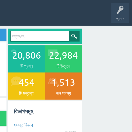
প্রবেশ
20,806
22,984
টি প্রশ্ন
টি উত্তর
454
1,513
টি মন্তব্য
জন সদস্য
বিভাগসমূহ
সমস্ত বিভাগ