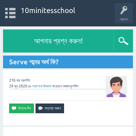
10minitesschool
প্রবেশ
আপনার প্রশ্ন করুন!
Serve শব্দের অর্থ কি?
276
বার প্রদর্শিত
29 জুন 2020
in
পড়াশোনা
জিজ্ঞাসা
করেছেন
অজ্ঞাতকুলশীল