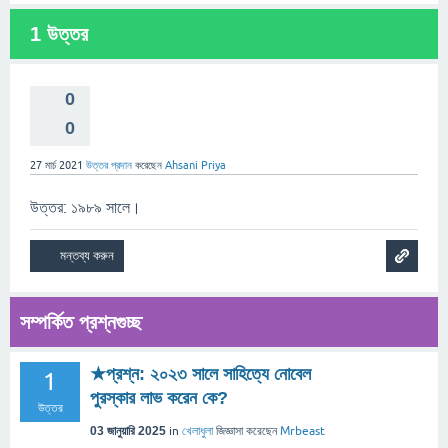
1
উত্তর
0
0
27 মার্চ 2021
উত্তর প্রদান
করেছেন
Ahsani Priya
উত্তর: ১৯৮৯ সালে।
সম্পর্কিত প্রশ্নগুচ্ছ
★প্রশ্ন: ২০২৩ সালে সাহিত্যে নোবেল
1
পুরস্কার লাভ করেন কে?
উত্তর
03 জানুয়ারি 2025
in
খেলাধুলা
জিজ্ঞাসা
করেছেন
Mrbeast