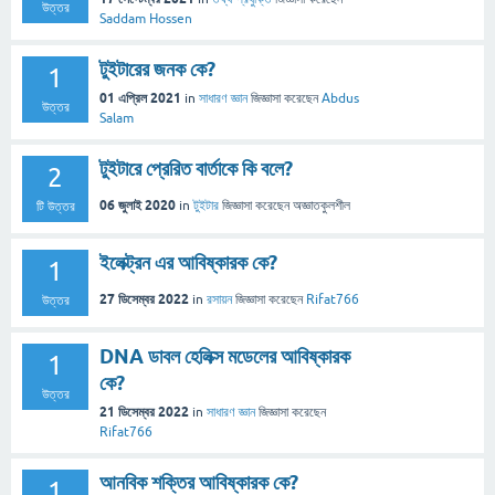
উত্তর
Saddam Hossen
টুইটারের জনক কে?
1
01 এপ্রিল 2021
in
সাধারণ জ্ঞান
জিজ্ঞাসা
করেছেন
Abdus
উত্তর
Salam
টুইটারে প্রেরিত বার্তাকে কি বলে?
2
06 জুলাই 2020
in
টুইটার
জিজ্ঞাসা
করেছেন
অজ্ঞাতকুলশীল
টি উত্তর
ইলেক্ট্রন এর আবিষ্কারক কে?
1
27 ডিসেম্বর 2022
in
রসায়ন
জিজ্ঞাসা
করেছেন
Rifat766
উত্তর
DNA ডাবল হেলিক্স মডেলের আবিষ্কারক
1
কে?
উত্তর
21 ডিসেম্বর 2022
in
সাধারণ জ্ঞান
জিজ্ঞাসা
করেছেন
Rifat766
আনবিক শক্তির আবিষ্কারক কে?
1