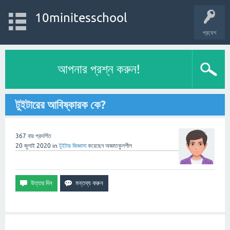
10minitesschool
প্রবেশ
আপনার প্রশ্ন করুন!
টুইটারের আবিষ্কারক কে?
367
বার প্রদর্শিত
20 জুলাই 2020
in
টুইটার
জিজ্ঞাসা
করেছেন
অজ্ঞাতকুলশীল