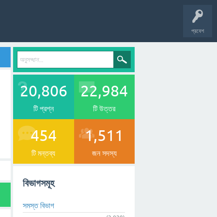
প্রবেশ
20,806
22,984
টি প্রশ্ন
টি উত্তর
454
1,511
টি মন্তব্য
জন সদস্য
বিভাগসমূহ
সমস্ত বিভাগ