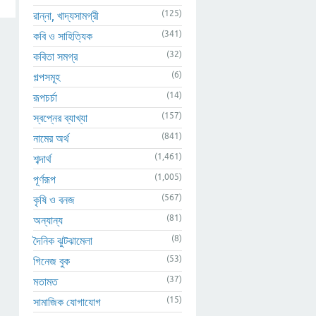
(125)
রান্না, খাদ্যসামগ্রী
(341)
কবি ও সাহিত্যিক
(32)
কবিতা সমগ্র
(6)
গল্পসমূহ
(14)
রূপচর্চা
(157)
স্বপ্নের ব্যাখ্যা
(841)
নামের অর্থ
(1,461)
শব্দার্থ
(1,005)
পূর্ণরূপ
(567)
কৃষি ও বনজ
(81)
অন্যান্য
(8)
দৈনিক ঝুটঝামেলা
(53)
গিনেজ বুক
(37)
মতামত
(15)
সামাজিক যোগাযোগ