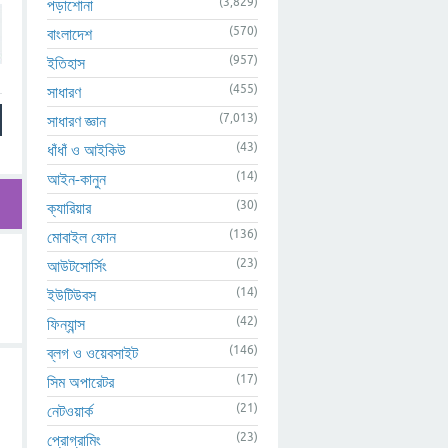
(3,829)
পড়াশোনা
(570)
বাংলাদেশ
(957)
ইতিহাস
(455)
সাধারণ
(7,013)
সাধারণ জ্ঞান
(43)
ধাঁধাঁ ও আইকিউ
(14)
আইন-কানুন
(30)
ক্যারিয়ার
(136)
মোবাইল ফোন
(23)
আউটসোর্সিং
(14)
ইউটিউবস
(42)
ফিন্যান্স
(146)
ব্লগ ও ওয়েবসাইট
(17)
সিম অপারেটর
(21)
নেটওয়ার্ক
(23)
প্রোগ্রামিং