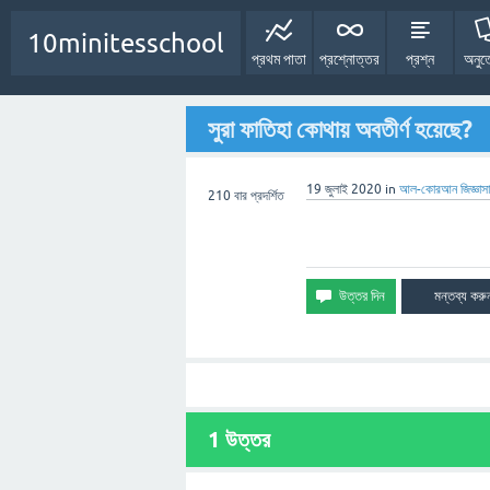
10minitesschool
প্রথম পাতা
প্রশ্নোত্তর
প্রশ্ন
অনুত
সুরা ফাতিহা কোথায় অবতীর্ণ হয়েছে?
19 জুলাই 2020
in
আল-কোরআন
জিজ্ঞাসা
210
বার প্রদর্শিত
1
উত্তর