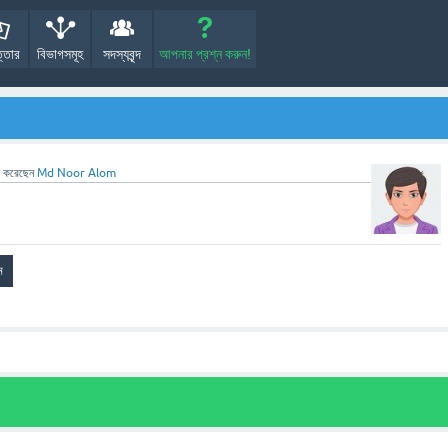
্তোর
বিভাগসমূহ
সদস্যবৃন্দ
আপনার প্রশ্ন করুন!
করেছেন
Md Noor Alom