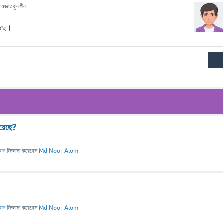
ন
অজ্ঞাতকুলশীল
য়েছে।
য়েছে?
আন
জিজ্ঞাসা
করেছেন
Md Noor Alom
আন
জিজ্ঞাসা
করেছেন
Md Noor Alom