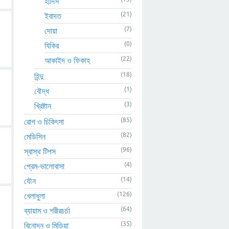
হাদিস
(21)
ইবাদত
(7)
দোয়া
(0)
যিকির
(22)
আকাইদ ও ফিকাহ
(18)
হিন্দু
(1)
বৌদ্ধ
(3)
খ্রিষ্টান
(85)
রোগ ও চিকিৎসা
(82)
মেডিসিন
(96)
স্বাস্থ টিপস
(4)
প্রেম-ভালোবাসা
(14)
যৌন
(126)
খেলাধুলা
(64)
ব্যায়াম ও শরীরচর্চা
(35)
বিনোদন ও মিডিয়া