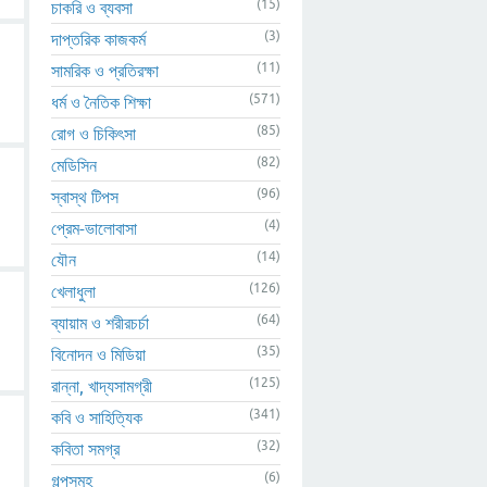
(15)
চাকরি ও ব্যবসা
(3)
দাপ্তরিক কাজকর্ম
(11)
সামরিক ও প্রতিরক্ষা
(571)
ধর্ম ও নৈতিক শিক্ষা
(85)
রোগ ও চিকিৎসা
(82)
মেডিসিন
(96)
স্বাস্থ টিপস
(4)
প্রেম-ভালোবাসা
(14)
যৌন
(126)
খেলাধুলা
(64)
ব্যায়াম ও শরীরচর্চা
(35)
বিনোদন ও মিডিয়া
(125)
রান্না, খাদ্যসামগ্রী
(341)
কবি ও সাহিত্যিক
(32)
কবিতা সমগ্র
(6)
গল্পসমূহ