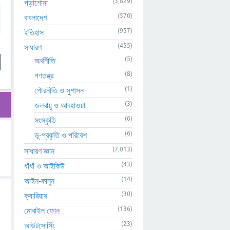
(3,829)
পড়াশোনা
(570)
বাংলাদেশ
(957)
ইতিহাস
(455)
সাধারণ
(5)
অর্থনীতি
(8)
গণতন্ত্র
(1)
পৌরনীতি ও সুশাসন
(3)
জলবায়ু ও আবহাওয়া
(6)
সংস্কৃতি
(6)
ভূ-প্রকৃতি ও পরিবেশ
(7,013)
সাধারণ জ্ঞান
(43)
ধাঁধাঁ ও আইকিউ
(14)
আইন-কানুন
(30)
ক্যারিয়ার
(136)
মোবাইল ফোন
(23)
আউটসোর্সিং