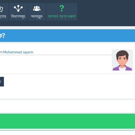
্তোর
বিভাগসমূহ
সদস্যবৃন্দ
আপনার প্রশ্ন করুন!
কে?
েন
Mohammad sayem