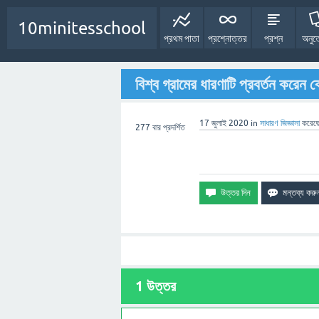
10minitesschool
প্রথম পাতা
প্রশ্নোত্তর
প্রশ্ন
অনুত
বিশ্ব গ্রামের ধারণাটি প্রবর্তন করেন 
17 জুলাই 2020
in
সাধারণ
জিজ্ঞাসা
করেছ
277
বার প্রদর্শিত
1
উত্তর