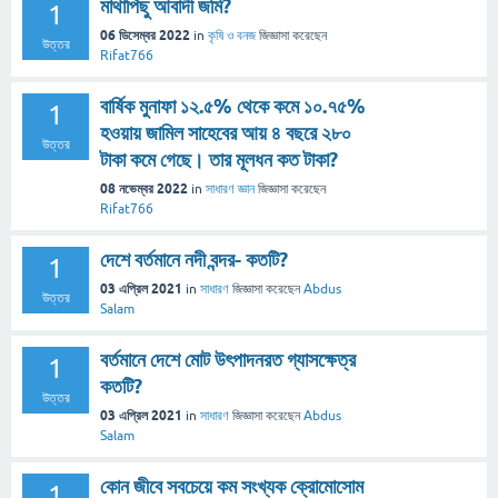
মাথাপিছু আবাদী জমি?
1
06 ডিসেম্বর 2022
in
কৃষি ও বনজ
জিজ্ঞাসা
করেছেন
উত্তর
Rifat766
বার্ষিক মুনাফা ১২.৫% থেকে কমে ১০.৭৫%
1
হওয়ায় জামিল সাহেবের আয় ৪ বছরে ২৮০
উত্তর
টাকা কমে গেছে। তার মূলধন কত টাকা?
08 নভেম্বর 2022
in
সাধারণ জ্ঞান
জিজ্ঞাসা
করেছেন
Rifat766
দেশে বর্তমানে নদী বন্দর- কতটি?
1
03 এপ্রিল 2021
in
সাধারণ
জিজ্ঞাসা
করেছেন
Abdus
উত্তর
Salam
বর্তমানে দেশে মোট উৎপাদনরত গ্যাসক্ষেত্র
1
কতটি?
উত্তর
03 এপ্রিল 2021
in
সাধারণ
জিজ্ঞাসা
করেছেন
Abdus
Salam
কোন জীবে সবচেয়ে কম সংখ্যক ক্রোমোসোম
1