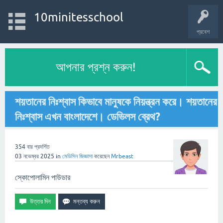
10minitesschool
প্রবেশ
আপনার প্রশ্ন করুন!
শয়তানের নিঃশ্বাস কিভাবে মানুষকে নিয়ন্ত্রন করে। শয়তানের
নিঃশ্বাস এখন বাংলাদেশে। ডেভিলস ব্রেথ?
354
বার প্রদর্শিত
03 নভেম্বর 2025
in
মেডিসিন
জিজ্ঞাসা
করেছেন
Mrbeast
স্কোপোলামিন পাউডার