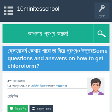
10minitesschool
প্রবেশ
আপনার প্রশ্ন করুন!
ক্লোরোফর্ম কোথায় পাবো তা নিয়ে প্রশ্নও উত্তরSome
questions and answers on how to get
chloroform?
421
বার প্রদর্শিত
03 নভেম্বর 2025
in
মেডিসিন
জিজ্ঞাসা
করেছেন
Mrbeast
মেডিসিন