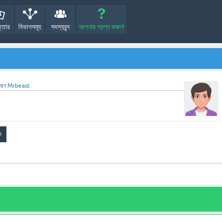
্তোর
বিভাগসমূহ
সদস্যবৃন্দ
আপনার প্রশ্ন করুন!
ছেন
Mrbeast