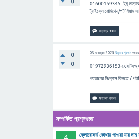
0
01600159345- ইমু নাম্বার এ
ট্রাইক্লোরোমিথেন/পটাশিয়াম 
03 নভেম্বর 2025
উত্তর প্রদান
করেছ
0
0
01972936153-হোয়াটসঅ্যাপ
শয়তানের নিঃশ্বাস কিনতে / পটা
সম্পর্কিত প্রশ্নগুচ্ছ
ক্লোরোফর্ম কোথায় পাওয়া যায
4