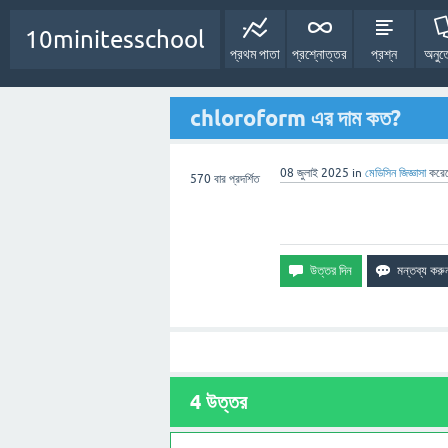
10minitesschool
প্রথম পাতা
প্রশ্নোত্তর
প্রশ্ন
অনুত
chloroform এর দাম কত?
08 জুলাই 2025
in
মেডিসিন
জিজ্ঞাসা
করে
570
বার প্রদর্শিত
4
উত্তর