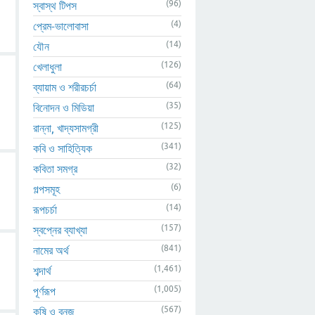
(96)
স্বাস্থ টিপস
(4)
প্রেম-ভালোবাসা
(14)
যৌন
(126)
খেলাধুলা
(64)
ব্যায়াম ও শরীরচর্চা
(35)
বিনোদন ও মিডিয়া
(125)
রান্না, খাদ্যসামগ্রী
(341)
কবি ও সাহিত্যিক
(32)
কবিতা সমগ্র
(6)
গল্পসমূহ
(14)
রূপচর্চা
(157)
স্বপ্নের ব্যাখ্যা
(841)
নামের অর্থ
(1,461)
শব্দার্থ
(1,005)
পূর্ণরূপ
(567)
কৃষি ও বনজ