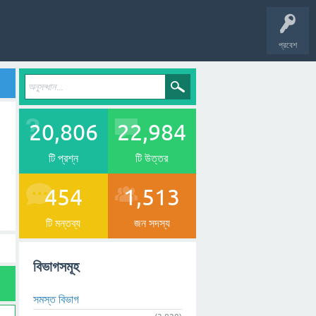
প্রবেশ
20,806
22,984
টি প্রশ্ন
টি উত্তর
454
1,513
টি মন্তব্য
জন সদস্য
বিভাগসমূহ
সমস্ত বিভাগ