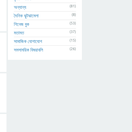
(81)
অন্যান্য
(8)
দৈনিক ঝুটঝামেলা
(53)
গিনেজ বুক
(37)
মতামত
(15)
সামাজিক যোগাযোগ
(26)
সমসাময়িক বিষয়াবলি