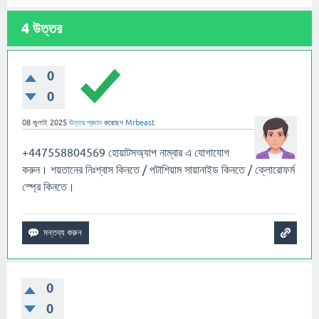
4
উত্তর
0
0
08 জুলাই 2025
উত্তর প্রদান
করেছেন
Mrbeast
+447558804569 হোয়াটসঅ্যাপ নাম্বার এ যোগাযোগ
করুন। শয়তানের নিঃশ্বাস কিনতে / পটাশিয়াম সায়ানাইড কিনতে / ক্লোরোফর্ম
স্প্রে কিনতে।
0
0