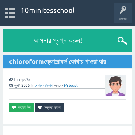
10minitesschool
প্রবেশ
আপনার প্রশ্ন করুন!
chloroformক্লোরোফর্ম কোথায় পাওয়া যায়
621
বার প্রদর্শিত
08 জুলাই 2025
in
মেডিসিন
জিজ্ঞাসা
করেছেন
Mrbeast