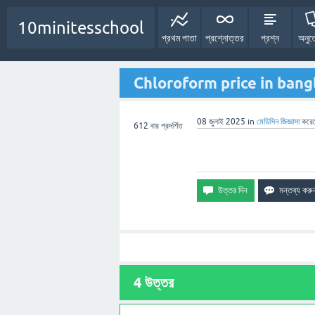
10minitesschool
প্রথম পাতা
প্রশ্নোত্তর
প্রশ্ন
অনুত
Chloroform price in bang
08 জুলাই 2025
in
মেডিসিন
জিজ্ঞাসা
করে
612
বার প্রদর্শিত
4
উত্তর