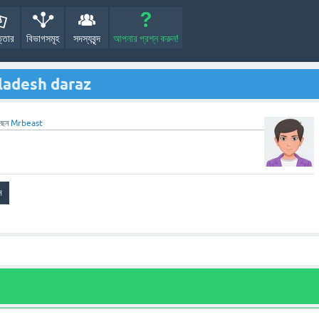
্তোর
বিভাগসমূহ
সদস্যবৃন্দ
আপনার প্রশ্ন করুন!
ladesh daraz
ছেন
Mrbeast