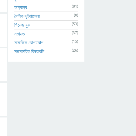
(81)
অন্যান্য
(8)
দৈনিক ঝুটঝামেলা
(53)
গিনেজ বুক
(37)
মতামত
(15)
সামাজিক যোগাযোগ
(26)
সমসাময়িক বিষয়াবলি