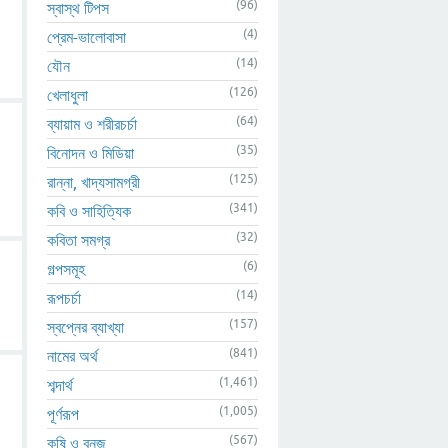
(96)
স্বাস্থ টিপস
(4)
প্রেম-ভালোবাসা
(14)
যৌন
(126)
খেলাধুলা
(64)
ব্যায়াম ও শরীরচর্চা
(35)
বিনোদন ও মিডিয়া
(125)
রান্না, খাদ্যসামগ্রী
(341)
কবি ও সাহিত্যিক
(32)
কবিতা সমগ্র
(6)
গল্পসমূহ
(14)
রূপচর্চা
(157)
স্বপ্নের ব্যাখ্যা
(841)
নামের অর্থ
(1,461)
শব্দার্থ
(1,005)
পূর্ণরূপ
(567)
কৃষি ও বনজ