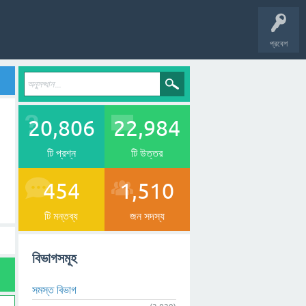
প্রবেশ
20,806
22,984
টি প্রশ্ন
টি উত্তর
454
1,510
টি মন্তব্য
জন সদস্য
বিভাগসমূহ
সমস্ত বিভাগ