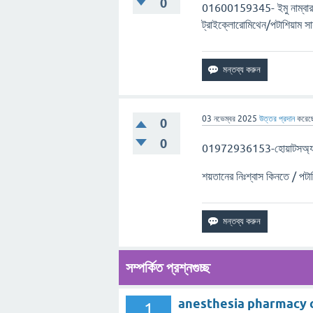
0
01600159345- ইমু নাম্বার এ
ট্রাইক্লোরোমিথেন/পটাশিয়াম 
03 নভেম্বর 2025
উত্তর প্রদান
করেছ
0
0
01972936153-হোয়াটসঅ্যাপ
শয়তানের নিঃশ্বাস কিনতে / পটা
সম্পর্কিত প্রশ্নগুচ্ছ
anesthesia pharmacy chl
1