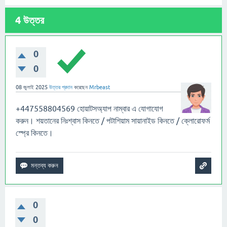
4
উত্তর
0
0
08 জুলাই 2025
উত্তর প্রদান
করেছেন
Mrbeast
+447558804569 হোয়াটসঅ্যাপ নাম্বার এ যোগাযোগ
করুন। শয়তানের নিঃশ্বাস কিনতে / পটাশিয়াম সায়ানাইড কিনতে / ক্লোরোফর্ম
স্প্রে কিনতে।
0
0