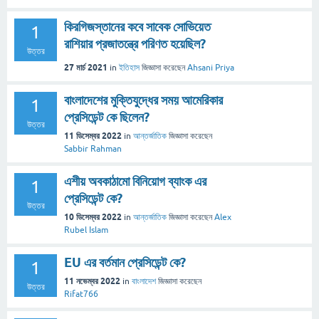
কিরগিজস্তানের কবে সাবেক সোভিয়েত
1
রাশিয়ার প্রজাতন্ত্রে পরিণত হয়েছিল?
উত্তর
27 মার্চ 2021
in
ইতিহাস
জিজ্ঞাসা
করেছেন
Ahsani Priya
বাংলাদেশের মুক্তিযুদ্ধের সময় আমেরিকার
1
প্রেসিডেন্ট কে ছিলেন?
উত্তর
11 ডিসেম্বর 2022
in
আন্তর্জাতিক
জিজ্ঞাসা
করেছেন
Sabbir Rahman
এশীয় অবকাঠামো বিনিয়োগ ব্যাংক এর
1
প্রেসিডেন্ট কে?
উত্তর
10 ডিসেম্বর 2022
in
আন্তর্জাতিক
জিজ্ঞাসা
করেছেন
Alex
Rubel Islam
EU এর বর্তমান প্রেসিডেন্ট কে?
1
11 নভেম্বর 2022
in
বাংলাদেশ
জিজ্ঞাসা
করেছেন
উত্তর
Rifat766