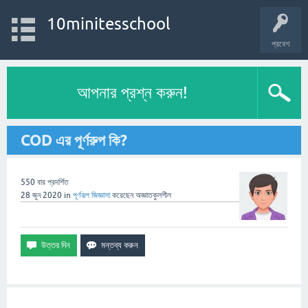
10minitesschool
প্রবেশ
আপনার প্রশ্ন করুন!
COD এর পূর্ণরুপ কি?
550
বার প্রদর্শিত
28 জুন 2020
in
পূর্ণরূপ
জিজ্ঞাসা
করেছেন
অজ্ঞাতকুলশীল