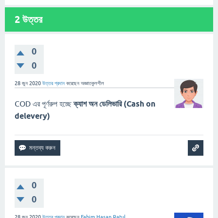
2
উত্তর
0
0
28 জুন 2020
উত্তর প্রদান
করেছেন
অজ্ঞাতকুলশীল
COD এর পূর্ণরুপ হচ্ছে
ক্যাশ অন ডেলিভারি (Cash on
delevery)
0
0
28 জুন 2020
উত্তর প্রদান
করেছেন
Fahim Hasan Ratul