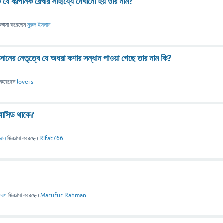
 যে কাল্পনিক রেখার সাহায্যে দেখানো হয় তার নাম?
জ্ঞাসা
করেছেন
নুরুল ইসলাম
 হাসানের নেতৃত্বে যে অধরা কণার সন্ধান পাওয়া গেছে তার নাম কি?
করেছেন
lovers
যাসিড থাকে?
্ঞান
জিজ্ঞাসা
করেছেন
Rifat766
াকরণ
জিজ্ঞাসা
করেছেন
Marufur Rahman