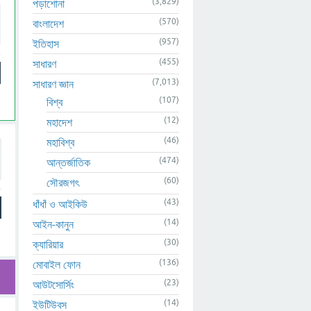
(3,829)
পড়াশোনা
(570)
বাংলাদেশ
(957)
ইতিহাস
(455)
সাধারণ
(7,013)
সাধারণ জ্ঞান
(107)
বিশ্ব
(12)
মহাদেশ
(46)
মহাবিশ্ব
(474)
আন্তর্জাতিক
(60)
সৌরজগৎ
(43)
ধাঁধাঁ ও আইকিউ
(14)
আইন-কানুন
(30)
ক্যারিয়ার
(136)
মোবাইল ফোন
(23)
আউটসোর্সিং
(14)
ইউটিউবস