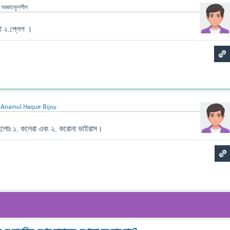
ন
অজ্ঞাতকুলশীল
রা ২.প্লেগ ।
ন
Anamul Haque Bijoy
া হলোঃ ১. কলেরা এবং ২. করোনা ভাইরাস।