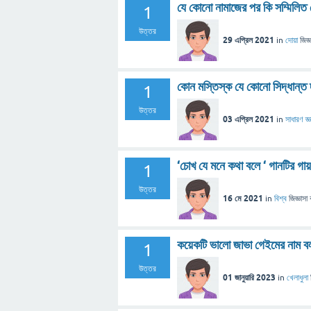
যে কোনো নামাজের পর কি সম্মিলিত
1
উত্তর
29 এপ্রিল 2021
in
দোয়া
জিজ্
কোন মস্তিস্ক যে কোনো সিদ্ধান্ত 
1
উত্তর
03 এপ্রিল 2021
in
সাধারণ জ্ঞ
‘চোখ যে মনে কথা বলে ‘ গানটির গা
1
উত্তর
16 মে 2021
in
বিশ্ব
জিজ্ঞাসা
কয়েকটি ভালো জাভা গেইমের নাম ব
1
উত্তর
01 জানুয়ারি 2023
in
খেলাধুলা