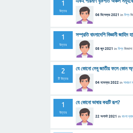
একই পরিমাণ বৃষ্টিপাত অঞ্চল সমূহকে
1
উত্তর
06 ডিসেম্বর 2021
in
বিশ্ব
জি
সম্প্রতি বাংলাদেশি বিজ্ঞানী জাহিদ
1
উত্তর
08 জুন 2021
in
বিশ্ব
জিজ্ঞাসা
যে কোনো লেবু জাতীয় ফলে কোন অ্
2
টি উত্তর
04 নভেম্বর 2022
in
সাধারণ জ
যে কোনো ভাষার কয়টি রূপ?
1
উত্তর
22 অগাস্ট 2021
in
বাংলা ব্য