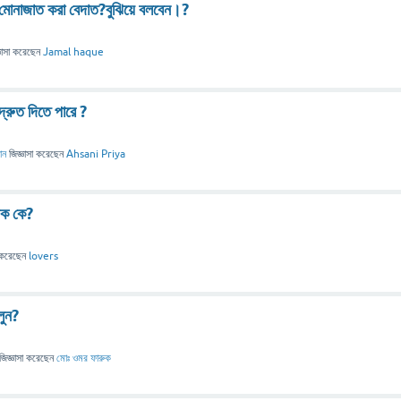
 মোনাজাত করা বেদাত?বুঝিয়ে বলবেন।?
ঞাসা
করেছেন
Jamal haque
দ্রুত দিতে পারে ?
ান
জিজ্ঞাসা
করেছেন
Ahsani Priya
য়ক কে?
করেছেন
lovers
লুন?
জিজ্ঞাসা
করেছেন
মোঃ ওমর ফারুক