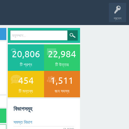
প্রবেশ
20,806
22,984
টি প্রশ্ন
টি উত্তর
454
1,511
টি মন্তব্য
জন সদস্য
বিভাগসমূহ
সমস্ত বিভাগ