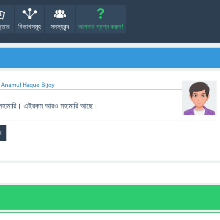
্তোর
বিভাগসমূহ
সদস্যবৃন্দ
আপনার প্রশ্ন করুন!
ন
Anamul Haque Bijoy
ি মহামারি। এইরকম আরও মহামারি আছে।