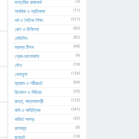
(3)
দাপ্তরিক কাজকর্ম
(11)
সামরিক ও প্রতিরক্ষা
(571)
ধর্ম ও নৈতিক শিক্ষা
(85)
রোগ ও চিকিৎসা
(82)
মেডিসিন
(96)
স্বাস্থ টিপস
(4)
প্রেম-ভালোবাসা
(14)
যৌন
(126)
খেলাধুলা
(64)
ব্যায়াম ও শরীরচর্চা
(35)
বিনোদন ও মিডিয়া
(125)
রান্না, খাদ্যসামগ্রী
(341)
কবি ও সাহিত্যিক
(32)
কবিতা সমগ্র
(6)
গল্পসমূহ
(14)
রূপচর্চা