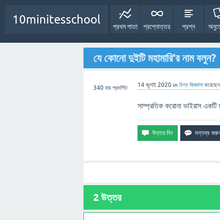
10minitesschool
প্রথম পাতা
প্রশ্নোত্তর
প্রশ্ন
অনুত
যে কোনো দুইটি মহামারি'র নাম বলুন?
14 জুলাই 2020
in
বিশ্ব
জিজ্ঞাসা
করেছে
340
বার প্রদর্শিত
সাম্প্রতিক করোনা ভাইরাস একট
2
উত্তর