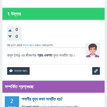
1
উত্তর
0
0
08 জুলাই 2020
উত্তর প্রদান
করেছেন
অজ্ঞাতকুলশীল
রাসুল (সাঃ) এর জীবদ্দশায়
প্রায় একশত
যুদ্ধ সংঘটিত হয়।
সম্পর্কিত প্রশ্নগুচ্ছ
পলাশীর যুদ্ধ কখন সংঘটিত হয়?
2
07 অগাস্ট 2020
in
ইতিহাস
জিজ্ঞাসা
করেছেন
অজ্ঞাতকুলশীল