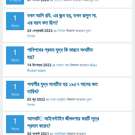
টি উত্তর
যখন আলি রযি. এর জন্ম হয়, তখন রাসুল সা.
1
এর বয়স কত ছিল?
উত্তর
24 ফেব্রুয়ারি 2022
in
ইসলাম
জিজ্ঞাসা
করেছেন
নুরুল
ইসলাম
পানিপথের প্রথম যুদ্ধ কি কারনে সংঘটিত
1
হয়?
উত্তর
14 ডিসেম্বর 2022
in
সাধারণ জ্ঞান
জিজ্ঞাসা
করেছেন
Alex
Rubel Islam
পলাশীর যুদ্ধ সংঘটিত হয় ১৯৫৭ সালের কত
1
তারিখ?
উত্তর
02 জুন 2022
in
তথ্য-প্রযুক্তি
জিজ্ঞাসা
করেছেন
নুরুল
ইসলাম
আলবাট আইনস্টাইন জীবদ্দশায় কয়টি সূত্র
1
প্রদান করেন?
উত্তর
30 অগাস্ট 2021
in
পদার্থবিজ্ঞান
জিজ্ঞাসা
করেছেন