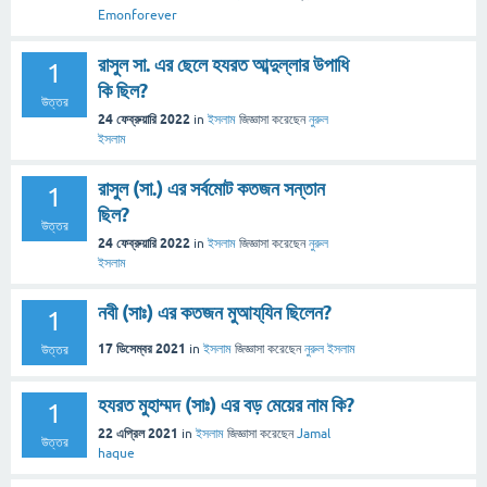
Emonforever
রাসুল সা. এর ছেলে হযরত আব্দুল্লার উপাধি
1
কি ছিল?
উত্তর
24 ফেব্রুয়ারি 2022
in
ইসলাম
জিজ্ঞাসা
করেছেন
নুরুল
ইসলাম
রাসুল (সা.) এর সর্বমোট কতজন সন্তান
1
ছিল?
উত্তর
24 ফেব্রুয়ারি 2022
in
ইসলাম
জিজ্ঞাসা
করেছেন
নুরুল
ইসলাম
নবী (সাঃ) এর কতজন মুআয্‌যিন ছিলেন?
1
17 ডিসেম্বর 2021
in
ইসলাম
জিজ্ঞাসা
করেছেন
নুরুল ইসলাম
উত্তর
হযরত মুহাম্মদ (সাঃ) এর বড় মেয়ের নাম কি?
1
22 এপ্রিল 2021
in
ইসলাম
জিজ্ঞাসা
করেছেন
Jamal
উত্তর
haque