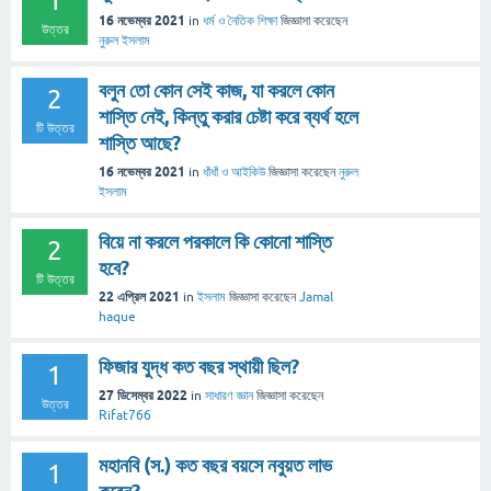
1
16 নভেম্বর 2021
in
ধর্ম ও নৈতিক শিক্ষা
জিজ্ঞাসা
করেছেন
উত্তর
নুরুল ইসলাম
বলুন তো কোন সেই কাজ, যা করলে কোন
2
শাস্তি নেই, কিন্তু করার চেষ্টা করে ব্যর্থ হলে
টি উত্তর
শাস্তি আছে?
16 নভেম্বর 2021
in
ধাঁধাঁ ও আইকিউ
জিজ্ঞাসা
করেছেন
নুরুল
ইসলাম
বিয়ে না করলে পরকালে কি কোনো শাস্তি
2
হবে?
টি উত্তর
22 এপ্রিল 2021
in
ইসলাম
জিজ্ঞাসা
করেছেন
Jamal
haque
ফিজার যুদ্ধ কত বছর স্থায়ী ছিল?
1
27 ডিসেম্বর 2022
in
সাধারণ জ্ঞান
জিজ্ঞাসা
করেছেন
উত্তর
Rifat766
মহানবি (স.) কত বছর বয়সে নবুয়ত লাভ
1