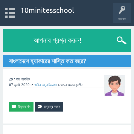
10minitesschool
প্রবেশ
আপনার প্রশ্ন করুন!
বাংলাদেশে হ্যাকারের শাস্তি কত বছর?
297
বার প্রদর্শিত
07 জুলাই 2020
in
আইন-কানুন
জিজ্ঞাসা
করেছেন
অজ্ঞাতকুলশীল