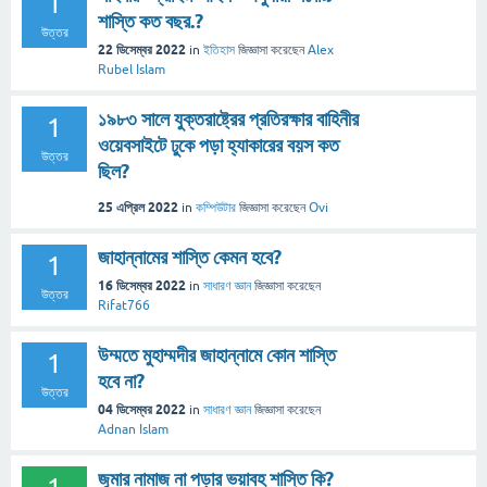
1
শাস্তি কত বছর.?
উত্তর
22 ডিসেম্বর 2022
in
ইতিহাস
জিজ্ঞাসা
করেছেন
Alex
Rubel Islam
১৯৮৩ সালে যুক্তরাষ্ট্রের প্রতিরক্ষার বাহিনীর
1
ওয়েবসাইটে ঢুকে পড়া হ্যাকারের বয়স কত
উত্তর
ছিল?
25 এপ্রিল 2022
in
কম্পিউটার
জিজ্ঞাসা
করেছেন
Ovi
জাহান্নামের শাস্তি কেমন হবে?
1
16 ডিসেম্বর 2022
in
সাধারণ জ্ঞান
জিজ্ঞাসা
করেছেন
উত্তর
Rifat766
উম্মতে মুহাম্মদীর জাহান্নামে কোন শাস্তি
1
হবে না?
উত্তর
04 ডিসেম্বর 2022
in
সাধারণ জ্ঞান
জিজ্ঞাসা
করেছেন
Adnan Islam
জুমার নামাজ না পড়ার ভয়াবহ শাস্তি কি?