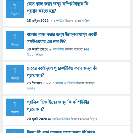
কোন কাজ করার জন্য কম্পিউটারকে কি
1
প্রদান করতে হয়?
উত্তর
25 এপ্রিল 2022
in
কম্পিউটার
জিজ্ঞাসা
করেছেন
Ovi
বাংলায় কাজ করার জন্য উল্লেখযোগ্য একটি
1
সফটওয়্যার এর নাম কি?
উত্তর
30 অগাস্ট 2020
in
কম্পিউটার
জিজ্ঞাসা
করেছেন
Md
Noor Alom
দেহের কর্মোদ্যম পুনরুজ্জীবিত করার জন্য কী
1
প্রয়োজন?
উত্তর
23 ডিসেম্বর 2022
in
ব্যায়াম ও শরীরচর্চা
জিজ্ঞাসা
করেছেন
তানভির
গ্রাফিক্স ডিজাইনের জন্য কি কম্পিউটার
1
প্রয়োজন?
উত্তর
20 জুলাই 2020
in
গ্রাফিক্স ডিজাইন
জিজ্ঞাসা
করেছেন
বিপ্লব
বিজয় কী বোর্ড ব্যবহার করার জন্য কী টাইপ