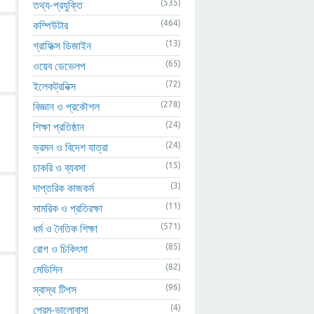
(535)
তথ্য-প্রযুক্তি
(464)
কম্পিউটার
(13)
গ্রাফিক্স ডিজাইন
(65)
ওয়েব ডেভেলপ
(72)
ইলেকট্রনিক্স
(278)
বিজ্ঞান ও প্রকৌশল
(24)
শিক্ষা প্রতিষ্ঠান
(24)
ভ্রমন ও বিদেশ যাত্রা
(15)
চাকরি ও ব্যবসা
(3)
দাপ্তরিক কাজকর্ম
(11)
সামরিক ও প্রতিরক্ষা
(571)
ধর্ম ও নৈতিক শিক্ষা
(85)
রোগ ও চিকিৎসা
(82)
মেডিসিন
(96)
স্বাস্থ টিপস
(4)
প্রেম-ভালোবাসা