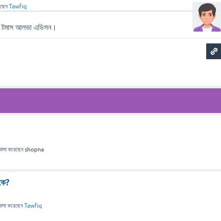
েছেন
Tawfiq
রেন টমাস আলভা এডিসন।
ঞাসা
করেছেন
shopna
 কে?
ঞাসা
করেছেন
Tawfiq