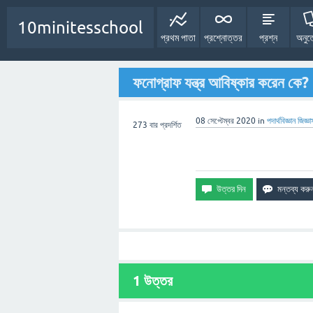
10minitesschool
প্রথম পাতা
প্রশ্নোত্তর
প্রশ্ন
অনুত
ফনোগ্রাফ যন্ত্র আবিষ্কার করেন কে?
08 সেপ্টেম্বর 2020
in
পদার্থবিজ্ঞান
জিজ্ঞা
273
বার প্রদর্শিত
1
উত্তর