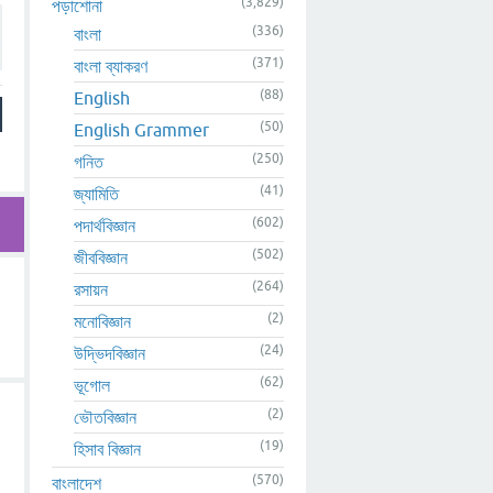
(3,829)
পড়াশোনা
(336)
বাংলা
(371)
বাংলা ব্যাকরণ
(88)
English
(50)
English Grammer
(250)
গনিত
(41)
জ্যামিতি
(602)
পদার্থবিজ্ঞান
(502)
জীববিজ্ঞান
(264)
রসায়ন
(2)
মনোবিজ্ঞান
(24)
উদ্ভিদবিজ্ঞান
(62)
ভূগোল
(2)
ভৌতবিজ্ঞান
(19)
হিসাব বিজ্ঞান
(570)
বাংলাদেশ