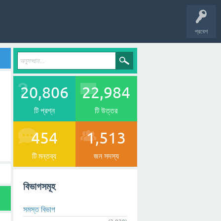
প্রবেশ
20,806
22,984
টি প্রশ্ন
টি উত্তর
454
1,513
টি মন্তব্য
জন সদস্য
বিভাগসমূহ
সমস্ত বিভাগ