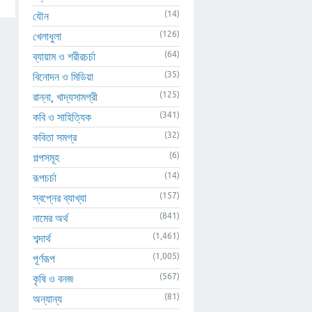
(14)
যৌন
(126)
খেলাধুলা
(64)
ব্যায়াম ও শরীরচর্চা
(35)
বিনোদন ও মিডিয়া
(125)
রান্না, খাদ্যসামগ্রী
(341)
কবি ও সাহিত্যিক
(32)
কবিতা সমগ্র
(6)
গল্পসমূহ
(14)
রূপচর্চা
(157)
স্বপ্নের ব্যাখ্যা
(841)
নামের অর্থ
(1,461)
শব্দার্থ
(1,005)
পূর্ণরূপ
(567)
কৃষি ও বনজ
(81)
অন্যান্য