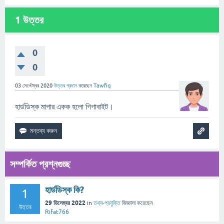
1
উত্তর
0
0
03 সেপ্টেম্বর 2020
উত্তর প্রদান
করেছেন
Tawfiq
হার্ডডিস্ক মাপার একক হলো গিগাবাইট।
সম্পর্কিত প্রশ্নগুচ্ছ
হার্ডডিস্ক কি?
1
29 ডিসেম্বর 2022
in
তথ্য-প্রযুক্তি
জিজ্ঞাসা
করেছেন
উত্তর
Rifat766