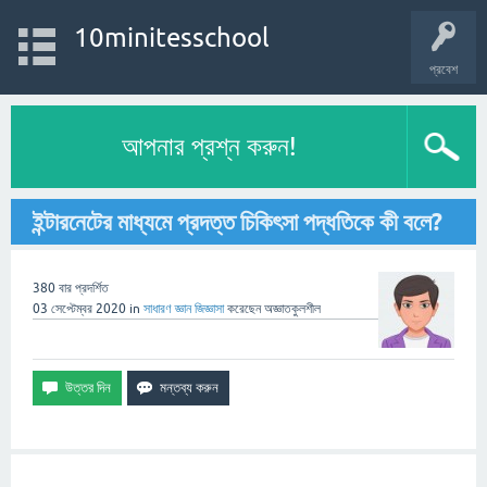
10minitesschool
প্রবেশ
আপনার প্রশ্ন করুন!
ইন্টারনেটের মাধ্যমে প্রদত্ত চিকিৎসা পদ্ধতিকে কী বলে?
380
বার প্রদর্শিত
03 সেপ্টেম্বর 2020
in
সাধারণ জ্ঞান
জিজ্ঞাসা
করেছেন
অজ্ঞাতকুলশীল