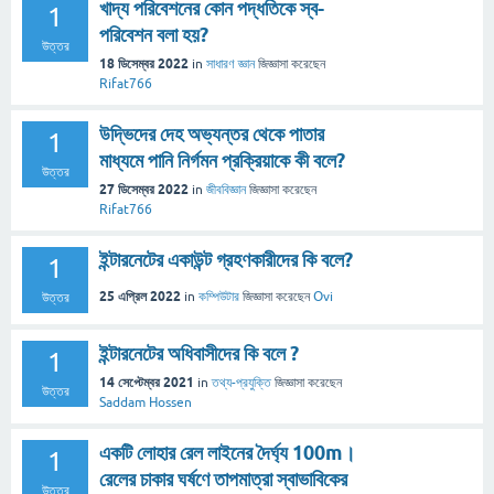
খাদ্য পরিবেশনের কোন পদ্ধতিকে স্ব-
1
পরিবেশন বলা হয়?
উত্তর
18 ডিসেম্বর 2022
in
সাধারণ জ্ঞান
জিজ্ঞাসা
করেছেন
Rifat766
উদ্ভিদের দেহ অভ্যন্তর থেকে পাতার
1
মাধ্যমে পানি নির্গমন প্রক্রিয়াকে কী বলে?
উত্তর
27 ডিসেম্বর 2022
in
জীববিজ্ঞান
জিজ্ঞাসা
করেছেন
Rifat766
ইন্টারনেটের একাউন্ট গ্রহণকারীদের কি বলে?
1
25 এপ্রিল 2022
in
কম্পিউটার
জিজ্ঞাসা
করেছেন
Ovi
উত্তর
ইন্টারনেটের অধিবাসীদের কি বলে ?
1
14 সেপ্টেম্বর 2021
in
তথ্য-প্রযুক্তি
জিজ্ঞাসা
করেছেন
উত্তর
Saddam Hossen
একটি লোহার রেল লাইনের দৈর্ঘ্য 100m।
1
রেলের চাকার ঘর্ষণে তাপমাত্রা স্বাভাবিকের
উত্তর