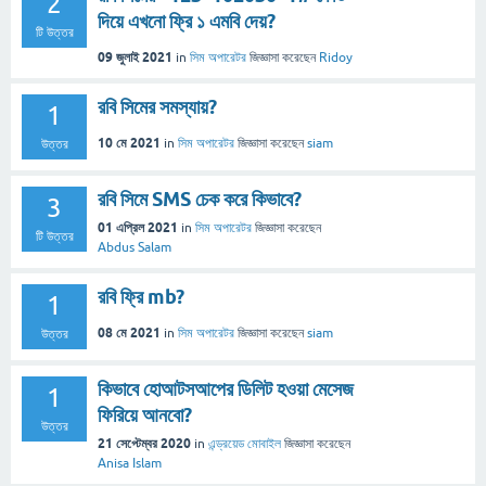
2
দিয়ে এখনো ফ্রি ১ এমবি দেয়?
টি উত্তর
09 জুলাই 2021
in
সিম অপারেটর
জিজ্ঞাসা
করেছেন
Ridoy
রবি সিমের সমস্যায়?
1
10 মে 2021
in
সিম অপারেটর
জিজ্ঞাসা
করেছেন
siam
উত্তর
রবি সিমে SMS চেক করে কিভাবে?
3
01 এপ্রিল 2021
in
সিম অপারেটর
জিজ্ঞাসা
করেছেন
টি উত্তর
Abdus Salam
রবি ফ্রি mb?
1
08 মে 2021
in
সিম অপারেটর
জিজ্ঞাসা
করেছেন
siam
উত্তর
কিভাবে হোআটসআপের ডিলিট হওয়া মেসেজ
1
ফিরিয়ে আনবো?
উত্তর
21 সেপ্টেম্বর 2020
in
এন্ড্রয়েড মোবাইল
জিজ্ঞাসা
করেছেন
Anisa Islam