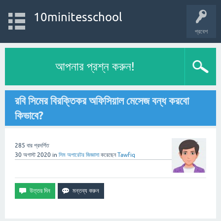
10minitesschool
প্রবেশ
আপনার প্রশ্ন করুন!
রবি সিমের বিরক্তিকর অফিসিয়াল মেসেজ বন্ধ করবো
কিভাবে?
285
বার প্রদর্শিত
30 অগাস্ট 2020
in
সিম অপারেটর
জিজ্ঞাসা
করেছেন
Tawfiq