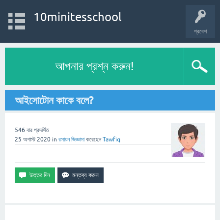
10minitesschool
প্রবেশ
আপনার প্রশ্ন করুন!
আইসোটোন কাকে বলে?
546
বার প্রদর্শিত
25 অগাস্ট 2020
in
রসায়ন
জিজ্ঞাসা
করেছেন
Tawfiq