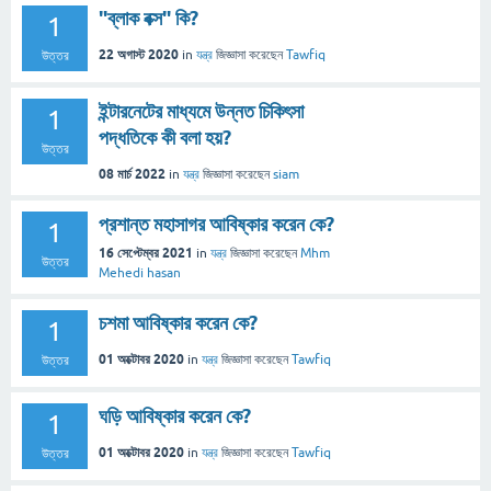
"ব্লাক বক্স" কি?
1
22 অগাস্ট 2020
in
যন্ত্র
জিজ্ঞাসা
করেছেন
Tawfiq
উত্তর
ইন্টারনেটের মাধ্যমে উন্নত চিকিৎসা
1
পদ্ধতিকে কী বলা হয়?
উত্তর
08 মার্চ 2022
in
যন্ত্র
জিজ্ঞাসা
করেছেন
siam
প্রশান্ত মহাসাগর আবিষ্কার করেন কে?
1
16 সেপ্টেম্বর 2021
in
যন্ত্র
জিজ্ঞাসা
করেছেন
Mhm
উত্তর
Mehedi hasan
চশমা আবিষ্কার করেন কে?
1
01 অক্টোবর 2020
in
যন্ত্র
জিজ্ঞাসা
করেছেন
Tawfiq
উত্তর
ঘড়ি আবিষ্কার করেন কে?
1
01 অক্টোবর 2020
in
যন্ত্র
জিজ্ঞাসা
করেছেন
Tawfiq
উত্তর