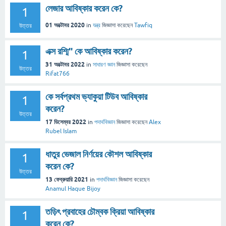
লেজার আবিষ্কার করেন কে?
1
01 অক্টোবর 2020
in
যন্ত্র
জিজ্ঞাসা
করেছেন
Tawfiq
উত্তর
এক্স রশ্মি" কে আবিষ্কার করেন?
1
31 অক্টোবর 2022
in
সাধারণ জ্ঞান
জিজ্ঞাসা
করেছেন
উত্তর
Rifat766
কে সর্বপ্রথম ভ্যাকুয়া টিউব আবিষ্কার
1
করেন?
উত্তর
17 ডিসেম্বর 2022
in
পদার্থবিজ্ঞান
জিজ্ঞাসা
করেছেন
Alex
Rubel Islam
ধাতুর ভেজাল নির্ণয়ের কৌশল আবিষ্কার
1
করেন কে?
উত্তর
13 ফেব্রুয়ারি 2021
in
পদার্থবিজ্ঞান
জিজ্ঞাসা
করেছেন
Anamul Haque Bijoy
তড়িৎ প্রবাহের চৌম্বক ক্রিয়া আবিষ্কার
1
করেন কে?