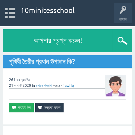
10minitesschool
প্রবেশ
আপনার প্রশ্ন করুন!
পৃথিবী তৈরীর প্রধান উপাদান কি?
261
বার প্রদর্শিত
21 অগাস্ট 2020
in
রসায়ন
জিজ্ঞাসা
করেছেন
Tawfiq