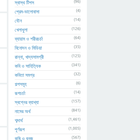
(96)
স্বাস্থ টিপস
(4)
প্রেম-ভালোবাসা
(14)
যৌন
(126)
খেলাধুলা
(64)
ব্যায়াম ও শরীরচর্চা
(35)
বিনোদন ও মিডিয়া
(125)
রান্না, খাদ্যসামগ্রী
(341)
কবি ও সাহিত্যিক
(32)
কবিতা সমগ্র
(6)
গল্পসমূহ
(14)
রূপচর্চা
(157)
স্বপ্নের ব্যাখ্যা
(841)
নামের অর্থ
(1,461)
শব্দার্থ
(1,005)
পূর্ণরূপ
(567)
কৃষি ও বনজ