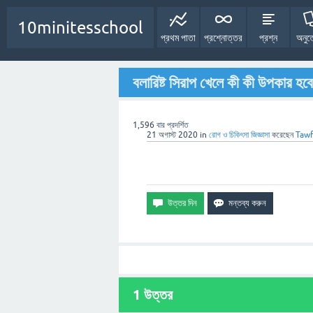
10minitesschool
প্রথম পাতা
প্রশ্নোত্তর
প্রশ্ন
অনুত
বলারিষ্ট সিরাপ খেলে কী কী উপকার হব
1,596
বার প্রদর্শিত
21 অগাস্ট 2020
in
রোগ ও চিকিৎসা
জিজ্ঞাসা
করেছেন
Tawf
1
উত্তর