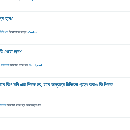
ন্ধ হবে?
চিকিৎসা
জিজ্ঞাসা
করেছেন
Minka
 কি খেতে হবে?
 চিকিৎসা
জিজ্ঞাসা
করেছেন
No.1juel
 যাবে কি? যদি এটা শিরক হয়, তবে অন্যান্য চিকিৎসা গ্রহণ করাও কি শিরক
িকিৎসা
জিজ্ঞাসা
করেছেন
অজ্ঞাতকুলশীল