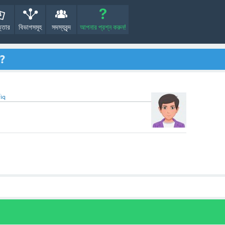
্তোর
বিভাগসমূহ
সদস্যবৃন্দ
আপনার প্রশ্ন করুন!
ে?
iq