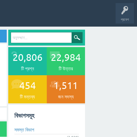
প্রবেশ
20,806
22,984
টি প্রশ্ন
টি উত্তর
454
1,511
টি মন্তব্য
জন সদস্য
বিভাগসমূহ
সমস্ত বিভাগ