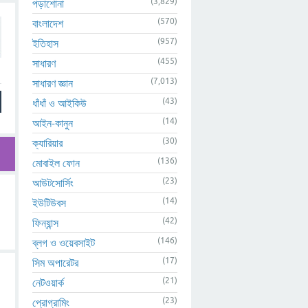
(3,829)
পড়াশোনা
(570)
বাংলাদেশ
(957)
ইতিহাস
(455)
সাধারণ
(7,013)
সাধারণ জ্ঞান
(43)
ধাঁধাঁ ও আইকিউ
(14)
আইন-কানুন
(30)
ক্যারিয়ার
(136)
মোবাইল ফোন
(23)
আউটসোর্সিং
(14)
ইউটিউবস
(42)
ফিন্যান্স
(146)
ব্লগ ও ওয়েবসাইট
(17)
সিম অপারেটর
(21)
নেটওয়ার্ক
(23)
প্রোগ্রামিং