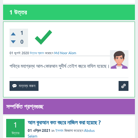
1
উত্তর
1
0
01 জুলাই 2020
উত্তর প্রদান
করেছেন
Md Noor Alom
পবিত্র মহাগ্রন্থ আল-কোরআন সুদীর্ঘ তেইশ বছরে নাযিল হয়েছে।
সম্পর্কিত প্রশ্নগুচ্ছ
আল কুরআন কত বছরে নাজিল করা হয়েছে ?
1
01 এপ্রিল 2021
in
ইসলাম
জিজ্ঞাসা
করেছেন
Abdus
উত্তর
Salam