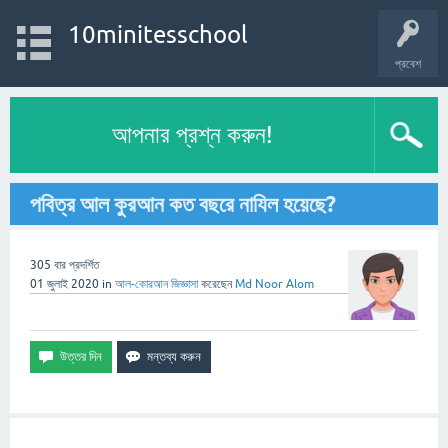
10minitesschool
প্রবেশ
আপনার প্রশ্ন করুন!
পবিত্র আল কুরআন কত বছরে নাযিল হয়েছে?
305
বার প্রদর্শিত
01 জুলাই 2020
in
আল-কোরআন
জিজ্ঞাসা
করেছেন
Md Noor Alom