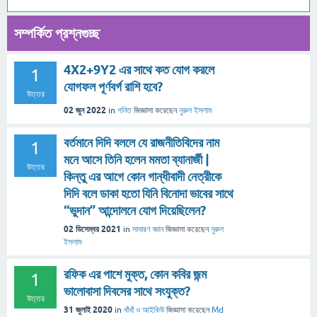
সম্পর্কিত প্রশ্নগুচ্ছ
4X2+9Y2 এর সাথে কত যোগ করলে
1
যোগফল পূর্ণবর্গ রাশি হবে?
উত্তর
02 জুন 2022
in
গনিত
জিজ্ঞাসা
করেছেন
নুরুল ইসলাম
বর্তমানে দিদি বললে যে রাজনীতিবিদের নাম
1
মনে আসে তিনি হলেন মমতা ব্যানার্জী |
উত্তর
কিন্তু এর আগে কোন গান্ধীবাদী নেত্রীকে
দিদি বলে ডাকা হতো যিনি বিনোদা ভাবের সাথে
“ভুদান” আন্দোলনে যোগ দিয়েছিলেন?
02 ডিসেম্বর 2021
in
সাধারণ জ্ঞান
জিজ্ঞাসা
করেছেন
নুরুল
ইসলাম
রফিক এর পাশে মুক্ত, কোন কবির জন্ম
1
ভালোবাসা দিবসের সাথে সংযুক্ত?
উত্তর
31 জুলাই 2020
in
ধাঁধাঁ ও আইকিউ
জিজ্ঞাসা
করেছেন
Md