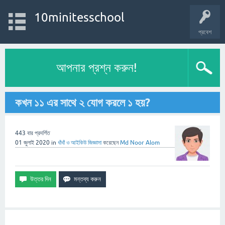
10minitesschool
প্রবেশ
আপনার প্রশ্ন করুন!
কখন ১১ এর সাথে ২ যোগ করলে ১ হয়?
443
বার প্রদর্শিত
01 জুলাই 2020
in
ধাঁধাঁ ও আইকিউ
জিজ্ঞাসা
করেছেন
Md Noor Alom