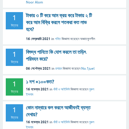
Noor Alom
টাকায় ৩ টি করে আম ক্রয় করে টাকায় ২ টি
1
করে আম বিক্রি করলে শতকরা কত লাভ
উত্তর
হবে?
16 ফেব্রুয়ারি 2021
in
গনিত
জিজ্ঞাসা
করেছেন
অজ্ঞাতকুলশীল
বিশুদ্ধ পানিতে কি যোগ করলে তা তড়িৎ
1
পরিবহন করে?
উত্তর
06 সেপ্টেম্বর 2021
in
রসায়ন
জিজ্ঞাসা
করেছেন
No.1juel
১ দশ ×১০=কত?
1
16 নভেম্বর 2021
in
ধাঁধাঁ ও আইকিউ
জিজ্ঞাসা
করেছেন
নুরুল
উত্তর
ইসলাম
কোন নাম্বারে কল করলে আজীবনই ব্যস্ত
1
দেখায়?
উত্তর
16 নভেম্বর 2021
in
ধাঁধাঁ ও আইকিউ
জিজ্ঞাসা
করেছেন
নুরুল
ইসলাম