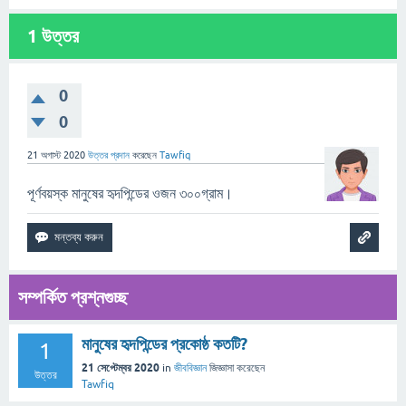
1
উত্তর
0
0
21 অগাস্ট 2020
উত্তর প্রদান
করেছেন
Tawfiq
পূর্ণবয়স্ক মানুষের হৃদপিন্ডের ওজন ৩০০গ্রাম।
সম্পর্কিত প্রশ্নগুচ্ছ
মানুষের হৃদপিন্ডের প্রকোষ্ঠ কতটি?
1
21 সেপ্টেম্বর 2020
in
জীববিজ্ঞান
জিজ্ঞাসা
করেছেন
উত্তর
Tawfiq