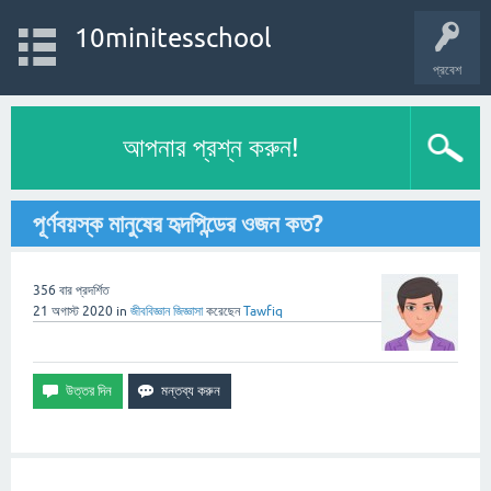
10minitesschool
প্রবেশ
আপনার প্রশ্ন করুন!
পূর্ণবয়স্ক মানুষের হৃদপিন্ডের ওজন কত?
356
বার প্রদর্শিত
21 অগাস্ট 2020
in
জীববিজ্ঞান
জিজ্ঞাসা
করেছেন
Tawfiq