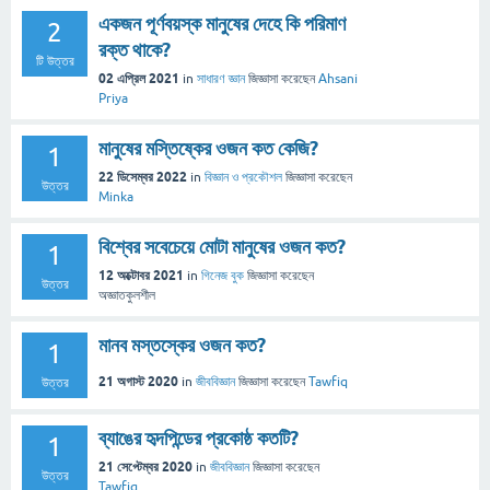
একজন পূর্ণবয়স্ক মানুষের দেহে কি পরিমাণ
2
রক্ত থাকে?
টি উত্তর
02 এপ্রিল 2021
in
সাধারণ জ্ঞান
জিজ্ঞাসা
করেছেন
Ahsani
Priya
মানুষের মস্তিষ্কের ওজন কত কেজি?
1
22 ডিসেম্বর 2022
in
বিজ্ঞান ও প্রকৌশল
জিজ্ঞাসা
করেছেন
উত্তর
Minka
বিশ্বের সবেচেয়ে মোটা মানুষের ওজন কত?
1
12 অক্টোবর 2021
in
গিনেজ বুক
জিজ্ঞাসা
করেছেন
উত্তর
অজ্ঞাতকুলশীল
মানব মস্তস্কের ওজন কত?
1
21 অগাস্ট 2020
in
জীববিজ্ঞান
জিজ্ঞাসা
করেছেন
Tawfiq
উত্তর
ব্যাঙের হৃদপিন্ডের প্রকোষ্ঠ কতটি?
1
21 সেপ্টেম্বর 2020
in
জীববিজ্ঞান
জিজ্ঞাসা
করেছেন
উত্তর
Tawfiq