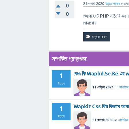
21 অগাস্ট 2020
উত্তর প্রদান
করেছে
0
0
ওয়াপহোস্ট PHP এ তৈরি করা।এ
জানাবো।
সম্পর্কিত প্রশ্নগুচ্ছ
কেও কি Wapbd.Se.Ke এর wap
1
উত্তর
11 এপ্রিল 2021
in
ওয়াপকিজ
Wapkiz Css থিম কিভাবে আপ
1
উত্তর
21 অগাস্ট 2020
in
ওয়াপকিজ