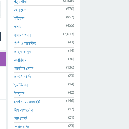
(3,829)
পড়াশোনা
(570)
বাংলাদেশ
(957)
ইতিহাস
(455)
সাধারণ
(7,013)
সাধারণ জ্ঞান
(43)
ধাঁধাঁ ও আইকিউ
(14)
আইন-কানুন
(30)
ক্যারিয়ার
(136)
মোবাইল ফোন
(23)
আউটসোর্সিং
(14)
ইউটিউবস
(42)
ফিন্যান্স
(146)
ব্লগ ও ওয়েবসাইট
(17)
সিম অপারেটর
(21)
নেটওয়ার্ক
(23)
প্রোগ্রামিং