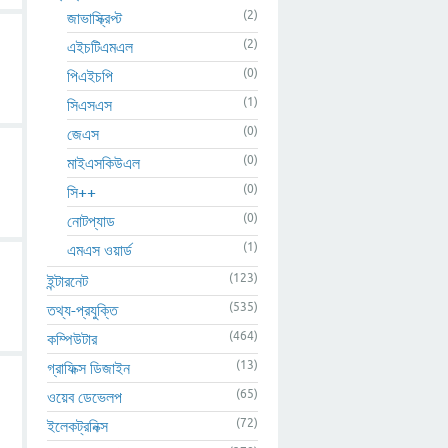
(2)
জাভাস্ক্রিপ্ট
(2)
এইচটিএমএল
(0)
পিএইচপি
(1)
সিএসএস
(0)
জেএস
(0)
মাইএসকিউএল
(0)
সি++
(0)
নোটপ্যাড
(1)
এমএস ওয়ার্ড
(123)
ইন্টারনেট
(535)
তথ্য-প্রযুক্তি
(464)
কম্পিউটার
(13)
গ্রাফিক্স ডিজাইন
(65)
ওয়েব ডেভেলপ
(72)
ইলেকট্রনিক্স