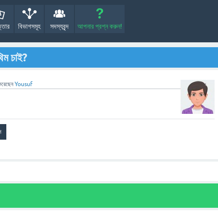
্তোর
বিভাগসমূহ
সদস্যবৃন্দ
আপনার প্রশ্ন করুন!
িম চাই?
করেছেন
Yousuf