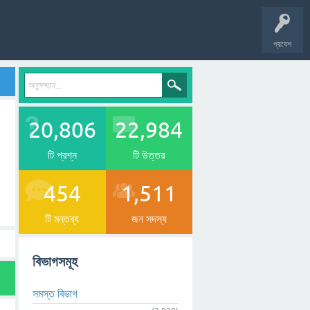
প্রবেশ
20,806
22,984
টি প্রশ্ন
টি উত্তর
454
1,511
টি মন্তব্য
জন সদস্য
বিভাগসমূহ
সমস্ত বিভাগ