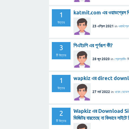
katmit.com এর ওয়াডপ্রেস থি
1
উত্তর
23 এপ্রিল 2021
in
ওয়ার্ডপ্রে
পিএইচপি এর পূর্ণরূপ কী?
3
টি উত্তর
28 জুন 2020
in
প্রোগ্রামিং
জ
wapkiz এর direct downlo
1
উত্তর
27 মার্চ 2022
in
ওয়েব ডেভে
Wapkiz এর Download Site এ
2
ভিজিটর বারতেছে না কিভাবে সাইটে 
টি উত্তর