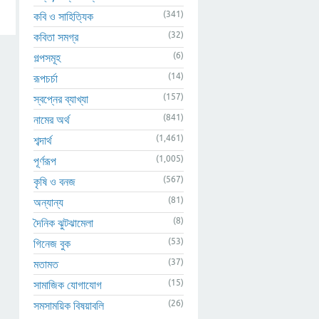
(341)
কবি ও সাহিত্যিক
(32)
কবিতা সমগ্র
(6)
গল্পসমূহ
(14)
রূপচর্চা
(157)
স্বপ্নের ব্যাখ্যা
(841)
নামের অর্থ
(1,461)
শব্দার্থ
(1,005)
পূর্ণরূপ
(567)
কৃষি ও বনজ
(81)
অন্যান্য
(8)
দৈনিক ঝুটঝামেলা
(53)
গিনেজ বুক
(37)
মতামত
(15)
সামাজিক যোগাযোগ
(26)
সমসাময়িক বিষয়াবলি