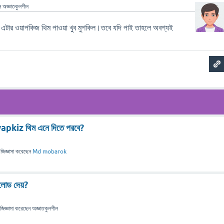
ন
অজ্ঞাতকুলশীল
টার ওয়াপকিজ থিম পাওয়া খুব মুশকিল।তবে যদি পাই তাহলে অবশ্যই
kiz থিম এনে দিতে পরবে?
জিজ্ঞাসা
করেছেন
Md mobarok
লোড দেয়?
জিজ্ঞাসা
করেছেন
অজ্ঞাতকুলশীল