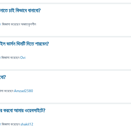
নাতে চাই কিভাবে বানাবো?
িং
জিজ্ঞাসা
করেছেন
অজ্ঞাতকুলশীল
ইল ভার্সন থিমটি দিতে পারবেন?
স
জিজ্ঞাসা
করেছেন
Ovi
াবো?
ঞাসা
করেছেন
Amzad2580
বহার করবো আমার ওয়েবসাইটে?
প
জিজ্ঞাসা
করেছেন
shakil12