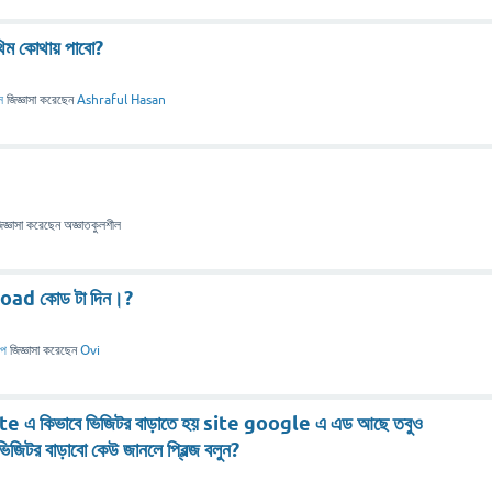
ম কোথায় পাবো?
স
জিজ্ঞাসা
করেছেন
Ashraful Hasan
িজ্ঞাসা
করেছেন
অজ্ঞাতকুলশীল
ad কোড টা দিন।?
লপ
জিজ্ঞাসা
করেছেন
Ovi
 কিভাবে ভিজিটর বাড়াতে হয় site google এ এড আছে তবুও
ভিজিটর বাড়াবো কেউ জানলে প্রিল্জ বলুন?