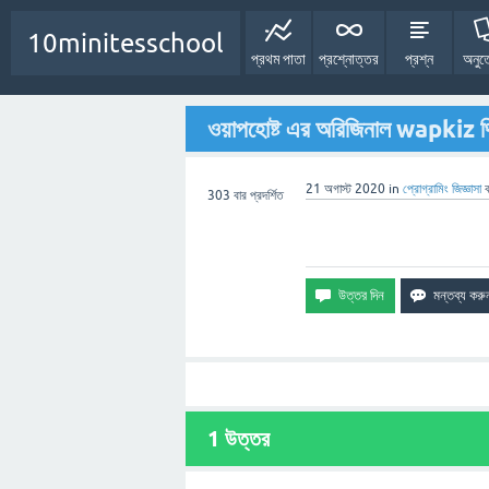
10minitesschool
প্রথম পাতা
প্রশ্নোত্তর
প্রশ্ন
অনুত
ওয়াপহোষ্ট এর অরিজিনাল wapkiz থ
21 অগাস্ট 2020
in
প্রোগ্রামিং
জিজ্ঞাসা
303
বার প্রদর্শিত
1
উত্তর